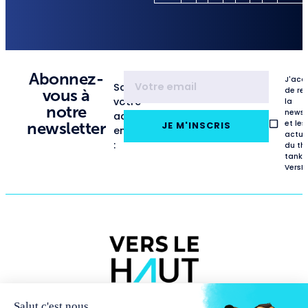
Abonnez-
J'acc
Saisissez
de re
vous à
votre
la
notre
newsl
adresse
et les
newsletter
JE M'INSCRIS
email
actua
:
du th
tank
VersL