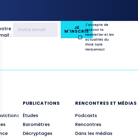
J'accepte de
JE
votre
recevoir la
M'INSCRIS
ail :
newsletter et les
actualités du
think tank
VersLeHaut
E
PUBLICATIONS
RENCONTRES ET MÉDIAS
nvictions
Études
Podcasts
des
Baromètres
Rencontres
ance
Décryptages
Dans les médias