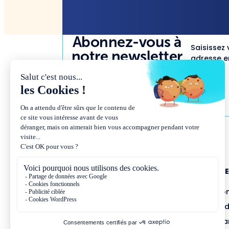
Abonnez-vous à
Saisissez 
notre newsletter
adresse em
NOUS CONNAÎTR
Présentation et co
Missions et métho
Équipe et gouvern