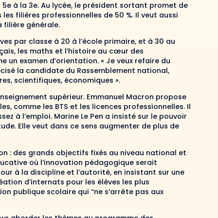
 5e à la 3e. Au lycée, le président sortant promet de
s filières professionnelles de 50 %. Il veut aussi
ilière générale.
ves par classe à 20 à l’école primaire, et à 30 au
ais, les maths et l’histoire au cœur des
e un examen d’orientation. « Je veux refaire du
écisé la candidate du Rassemblement national,
ires, scientifiques, économiques ».
 d’enseignement supérieur. Emmanuel Macron propose
es, comme les BTS et les licences professionnelles. Il
sez à l’emploi. Marine Le Pen a insisté sur le pouvoir
étude. Elle veut dans ce sens augmenter de plus de
n : des grands objectifs fixés au niveau national et
éducative où l’innovation pédagogique serait
r à la discipline et l’autorité, en insistant sur une
éation d’internats pour les élèves les plus
tion publique scolaire qui “ne s’arrête pas aux