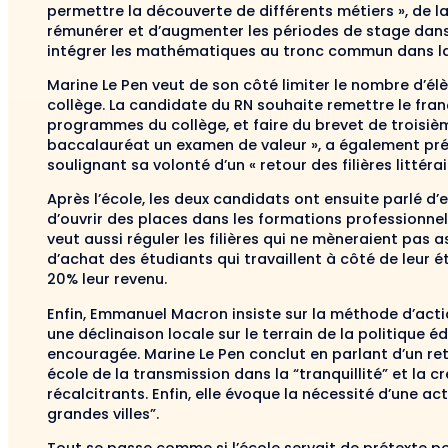
permettre la découverte de différents métiers », de la
rémunérer et d’augmenter les périodes de stage dans le
intégrer les mathématiques au tronc commun dans la f
Marine Le Pen veut de son côté limiter le nombre d’élè
collège. La candidate du RN souhaite remettre le franç
programmes du collège, et faire du brevet de troisièm
baccalauréat un examen de valeur », a également pr
soulignant sa volonté d’un « retour des filières littéra
Après l’école, les deux candidats ont ensuite parlé
d’ouvrir des places dans les formations professionnell
veut aussi réguler les filières qui ne mèneraient pas as
d’achat des étudiants qui travaillent à côté de leur 
20% leur revenu.
Enfin, Emmanuel Macron insiste sur la méthode d’actio
une déclinaison locale sur le terrain de la politique 
encouragée. Marine Le Pen conclut en parlant d’un retou
école de la transmission dans la “tranquillité” et la cr
récalcitrants. Enfin, elle évoque la nécessité d’une ac
grandes villes”.