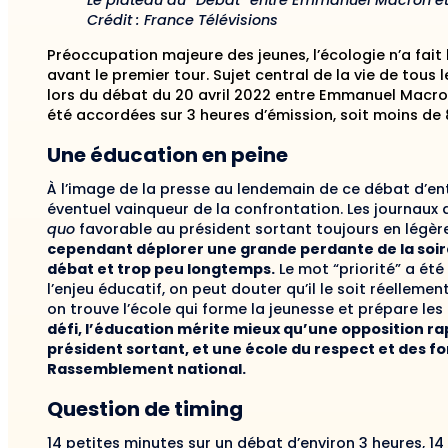
Le plateau du “Débat” entre Emmanuel Macron et
Crédit : France Télévisions
Préoccupation majeure des jeunes, l’écologie n’a fai
avant le premier tour. Sujet central de la vie de tous
lors du débat du 20 avril 2022 entre Emmanuel Macron
été accordées sur 3 heures d’émission, soit moins de
Une éducation en peine
À l’image de la presse au lendemain de ce débat d’ent
éventuel vainqueur de la confrontation. Les journaux
quo
favorable au président sortant toujours en légè
cependant déplorer une grande perdante de la soir
débat et trop peu longtemps.
Le mot “priorité” a ét
l’enjeu éducatif, on peut douter qu’il le soit réellem
on trouve l’école qui forme la jeunesse et prépare les
défi, l’éducation mérite mieux qu’une opposition ra
président sortant, et une école du respect et des f
Rassemblement national.
Question de timing
14 petites minutes sur un débat d’environ 3 heures, 1