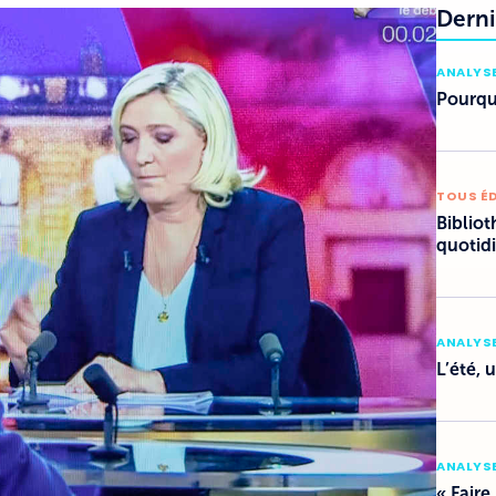
Derni
ANALYSE
Pourquo
TOUS É
Bibliot
quotid
ANALYSE
L’été, 
ANALYSE
« Faire