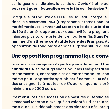
sur la guerre en Ukraine, la sortie du Covid-19 et le p
pour reléguer l’éducation vers la fin de l’émission ?
Lorsque le journaliste de TF1 Gilles Bouleau interpelle
dans le classement PISA (Programme International po
mathématiques, Emmanuel Macron décide plutôt d’embr
de Léa Salamé rappelant aux deux invités la prégnance
minutes plus tard le président en parle enfin.
Dans l’
minime d’un thème central de la vie des Français.
Au
opposition de fond plate et sans surprise sur la ques
Une opposition programmatique conv
Les mesures évoquées à quatre jours du second to
candidats.
Rien de surprenant pour les téléspectateur
fondamentaux, en français et en mathématiques, sont 
même pour l’apprentissage, objectif commun. Du côté
des enseignants à hauteur de 3% par an quand le prés
minimum de 2000 euros.
C’est ensuite une succession de mesures différenciées
Emmanuel Macron a expliqué sa volonté « d’instaurer 3
mais aussi « le dédoublement des classes » dès lors qu