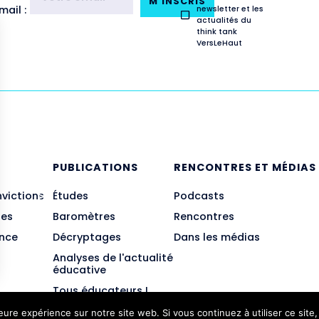
M'INSCRIS
ail :
newsletter et les
actualités du
think tank
VersLeHaut
E
PUBLICATIONS
RENCONTRES ET MÉDIAS
nvictions
Études
Podcasts
des
Baromètres
Rencontres
ance
Décryptages
Dans les médias
Analyses de l'actualité
éducative
Tous éducateurs !
leure expérience sur notre site web. Si vous continuez à utiliser ce sit