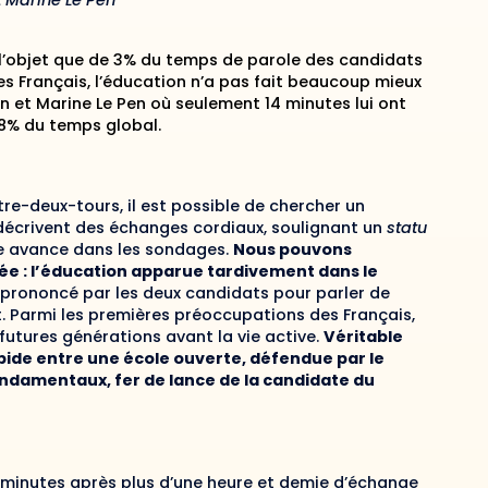
 Marine Le Pen
t l’objet que de 3% du temps de parole des candidats
 les Français, l’éducation n’a pas fait beaucoup mieux
 et Marine Le Pen où seulement 14 minutes lui ont
 8% du temps global.
re-deux-tours, il est possible de chercher un
 décrivent des échanges cordiaux, soulignant un
statu
re avance dans les sondages.
Nous pouvons
ée : l’éducation apparue tardivement dans le
é prononcé par les deux candidats pour parler de
ent. Parmi les premières préoccupations des Français,
 futures générations avant la vie active.
Véritable
pide entre une école ouverte, défendue par le
ondamentaux, fer de lance de la candidate du
4 minutes après plus d’une heure et demie d’échange