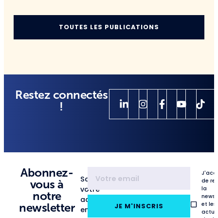
TOUTES LES PUBLICATIONS
Restez connectés
!
Abonnez-
J'acc
Saisissez
de re
vous à
votre
la
notre
newsl
adresse
et les
newsletter
JE M'INSCRIS
email
actua