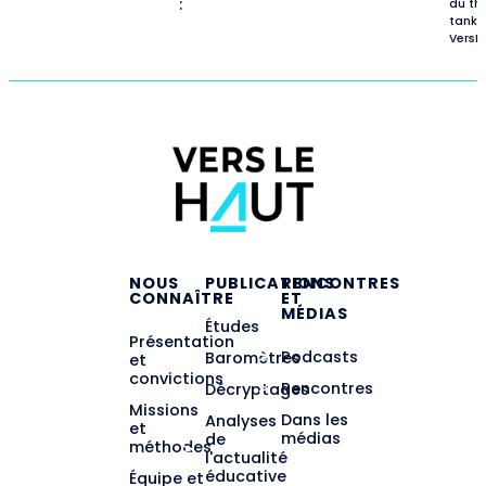
:
du th
tank
VersL
NOUS
PUBLICATIONS
RENCONTRES
CONNAÎTRE
ET
MÉDIAS
Études
Présentation
Podcasts
Baromètres
et
convictions
Rencontres
Décryptages
Missions
Dans les
Analyses
et
médias
de
méthodes
l'actualité
éducative
Équipe et