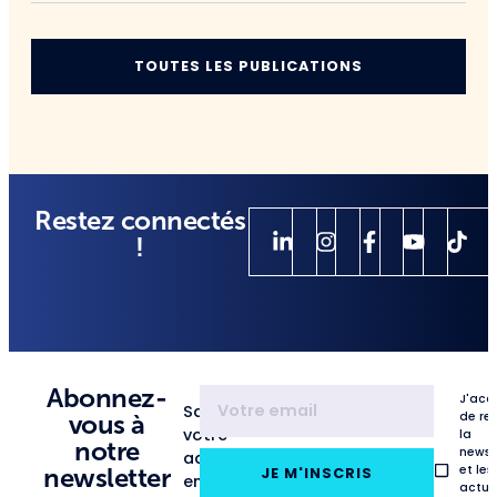
TOUTES LES PUBLICATIONS
Restez connectés
!
Abonnez-
J'acc
Saisissez
de re
vous à
votre
la
notre
newsl
adresse
et les
newsletter
JE M'INSCRIS
email
actua