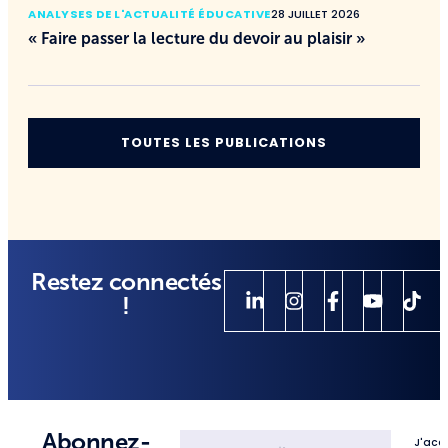
ANALYSES DE L'ACTUALITÉ ÉDUCATIVE
28 JUILLET 2026
« Faire passer la lecture du devoir au plaisir »
TOUTES LES PUBLICATIONS
Restez connectés
!
Abonnez-
J'acc