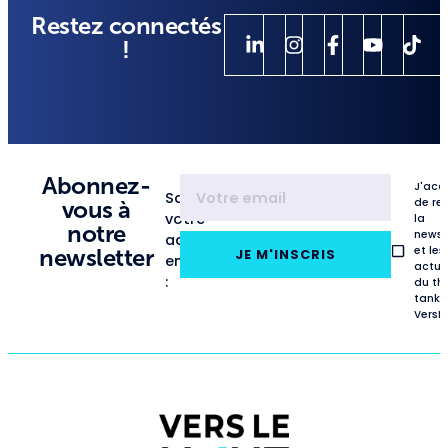
Restez connectés
!
Abonnez-
J'acc
Saisissez
de re
vous à
votre
la
notre
newsl
adresse
et les
newsletter
JE M'INSCRIS
email
actua
:
du th
tank
VersL