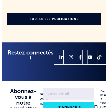
TOUTES LES PUBLICATIONS
Restez connectés
!
Abonnez-
J'acc
Saisissez
de re
vous à
votre
la
notre
newsl
adresse
et les
JE M'INSCRIS