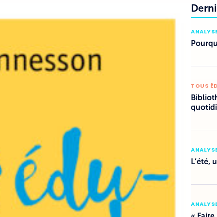
Derni
ANALYSE
Pourquo
TOUS É
Bibliot
quotid
ANALYSE
L’été, 
ANALYSE
« Faire