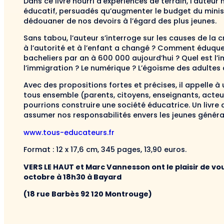
Dans ce livre nourri d’expériences de terrain, l’aut
éducatif, persuadés qu’augmenter le budget du minist
dédouaner de nos devoirs à l’égard des plus jeunes.
Sans tabou, l’auteur s’interroge sur les causes de la
à l’autorité et à l’enfant a changé ? Comment éduque
bacheliers par an à 600 000 aujourd’hui ? Quel est l’i
l’immigration ? Le numérique ? L’égoïsme des adultes 
Avec des propositions fortes et précises, il appelle
tous ensemble (parents, citoyens, enseignants, acteu
pourrions construire une société éducatrice. Un livre qu
assumer nos responsabilités envers les jeunes généra
www.tous-educateurs.fr
Format : 12 x 17,6 cm, 345 pages, 13,90 euros.
VERS LE HAUT et Marc Vannesson ont le plaisir de vous
octobre à 18h30 à Bayard
(18 rue Barbès 92 120 Montrouge)