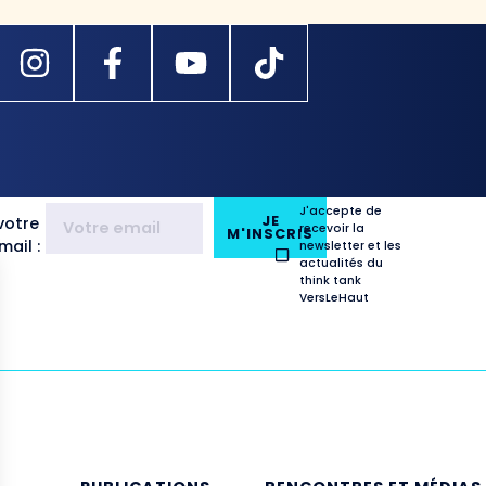
J'accepte de
JE
votre
recevoir la
M'INSCRIS
ail :
newsletter et les
actualités du
think tank
VersLeHaut