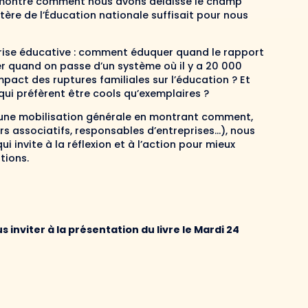
eur montre comment nous avons délaissé le champ
ère de l’Éducation nationale suffisait pour nous
 crise éducative : comment éduquer quand le rapport
r quand on passe d’un système où il y a 20 000
mpact des ruptures familiales sur l’éducation ? Et
qui préfèrent être cools qu’exemplaires ?
 à une mobilisation générale en montrant comment,
rs associatifs, responsables d’entreprises…), nous
i invite à la réflexion et à l’action pour mieux
tions.
 inviter à la présentation du livre le
Mardi 24