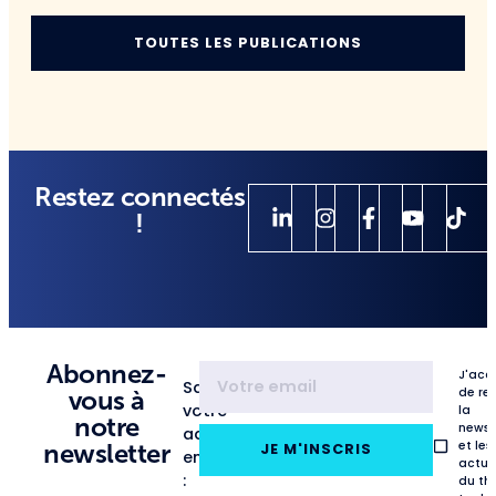
TOUTES LES PUBLICATIONS
Restez connectés
!
Abonnez-
J'acc
Saisissez
de re
vous à
votre
la
notre
newsl
adresse
et les
newsletter
JE M'INSCRIS
email
actua
:
du th