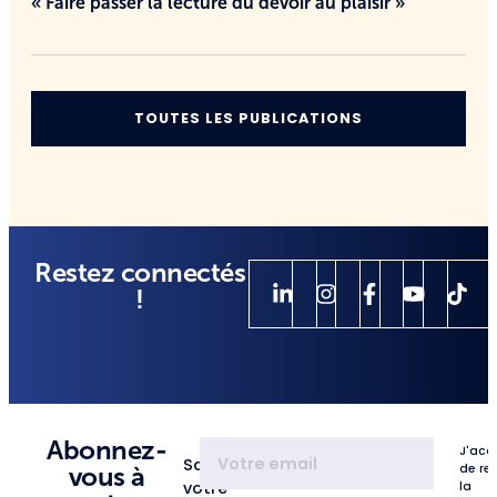
« Faire passer la lecture du devoir au plaisir »
TOUTES LES PUBLICATIONS
Restez connectés
!
Abonnez-
J'acc
Saisissez
de re
vous à
votre
la