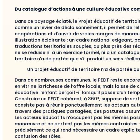
Du catalogue d’actions à une culture éducative c
Dans ce paysage éclaté, le Projet éducatif de territo
comme un levier de décloisonnement, il permet de relie
coopérations et d’ouvrir de vraies marges de manœuvr
illustration éclairante : un cadre national exigeant, 
traductions territoriales souples, au plus près des réa
ne se réduise ni à un exercice formel, ni à un catalogu
territoire n’a de portée que s’il produit un sens réell
Un projet éducatif de territoire n’a de portée qu
Dans de nombreuses communes, le PEDT reste encore un
en vitrine la richesse de l’offre locale, mais laisse d
éducative l’enfant perçoit-il lorsqu’il passe d’un temps 
Construire un PEDT cohérent, à 360°, suppose de sorti
consiste pas à réunir ponctuellement les acteurs auto
travers des pratiques partagées, des postures assumé
Les acteurs éducatifs n’occupent pas les mêmes pos
manœuvre et ne portent pas les mêmes contraintes : c
précisément ce qui rend nécessaire un cadre explicite
confusion des rôles.