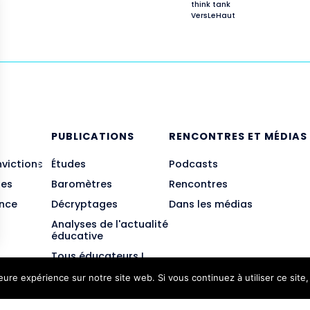
think tank
VersLeHaut
E
PUBLICATIONS
RENCONTRES ET MÉDIAS
nvictions
Études
Podcasts
des
Baromètres
Rencontres
ance
Décryptages
Dans les médias
Analyses de l'actualité
éducative
Tous éducateurs !
leure expérience sur notre site web. Si vous continuez à utiliser ce sit