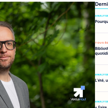
Derni
ANALYSE
Pourquo
TOUS É
Bibliot
quotid
ANALYSE
L’été, 
ANALYSE
« Faire