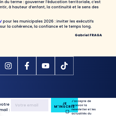
n du terme : gouverner l’éducation territoriale, c’est
tir, à hauteur d’enfant, la continuité et le sens des
V
pour les municipales 2026 : inviter les exécutifs
 sur la cohérence, la confiance et le temps long.
Gabriel FRAGA
J'accepte de
JE
votre
recevoir la
M'INSCRIS
ail :
newsletter et les
actualités du