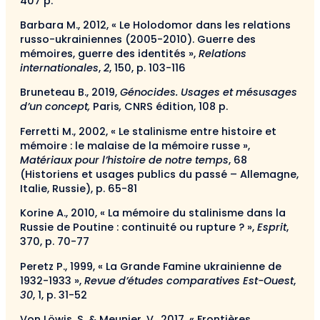
407 p.
Barbara M., 2012, « Le Holodomor dans les relations
russo-ukrainiennes (2005-2010). Guerre des
mémoires, guerre des identités »,
Relations
internationales
,
2
, 150, p. 103-116
Bruneteau B., 2019,
Génocides. Usages et mésusages
d’un concept,
Paris
,
CNRS édition, 108 p.
Ferretti M., 2002, « Le stalinisme entre histoire et
mémoire : le malaise de la mémoire russe »,
Matériaux pour l’histoire de notre temps
, 68
(Historiens et usages publics du passé – Allemagne,
Italie, Russie), p. 65-81
Korine A., 2010, « La mémoire du stalinisme dans la
Russie de Poutine : continuité ou rupture ? »,
Esprit
,
370, p. 70-77
Peretz P., 1999, « La Grande Famine ukrainienne de
1932-1933 »,
Revue d’études comparatives Est-Ouest
,
30
, 1, p. 31-52
Von Löwis, S. & Meunier, V., 2017, « Frontières