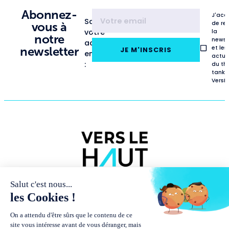
Abonnez-
J'acc
Saisissez
de re
vous à
votre
la
notre
newsl
adresse
et les
newsletter
JE M'INSCRIS
email
actua
:
du th
tank
VersL
NOUS
PUBLICATIONS
RENCONTRES
CONNAÎTRE
ET
MÉDIAS
Études
Présentation