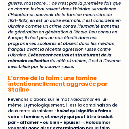
guerre, massacre… : ce n’est pas la première fois que
ce champ lexical revient dans l’histoire ukrainienne.
L’Holodomor, souvenir de la famine meurtrière de
1931-1933, en est un autre exemple. Il est considéré en
Ukraine comme un crime contre l’humanité transmis
de génération en génération à l’école. Peu connu en
Europe, il n’est peu ou pas étudié dans nos
programmes scolaires et absent dans les médias
français avant la récente agression russe contre
l’Ukraine.
Evénement central et structurant de la
mémoire collective
du côté ukrainien, il est à l’inverse
invisibilisé par le pouvoir russe.
L’arme de la faim : une famine
intentionnellement aggravée par
Staline
Revenons d’abord sur le mot
Holodomor
en lui-
même. Étymologiquement, il est la combinaison de
deux mots ukrainiens :
holod
qui signifie « faim »
voire « famine », et
moryty
qui peut être traduit
par « affamer » ou bien « épuiser ». Holodomor
voudrait donc dire l’extermination par la faim
.