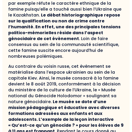
par exemple réfute le caractère ethnique de la
famine puisqu’elle a touché aussi bien l’Ukraine que
le Kazakhstan.
Le débat historiographique repose
sur la qualification ou non de crime contre
l’humanité. En effet, une des principales tensions
politico-mémorielles réside dans l’aspect
génocidaire de cet évènement
. Loin de faire
consensus au sein de la communauté scientifique,
cette famine suscite encore aujourd’hui de
nombreuses polémiques.
Au contraire du voisin russe, cet événement se
matérialise dans l’espace ukrainien au sein de la
capitale Kiev. Ainsi, le musée consacré à la famine
devient le 8 août 2019, conformément à la décision
du ministère de la culture de l’Ukraine, le « Musée
national du Génocide Holodomor » soulignant sa
nature génocidaire.
Le musée se dote d’une
mission pédagogique et éducative avec diverses
formations adressées aux enfants et aux
adolescents. L’exemple de la leçon interactive
« Qu’est-ce qu’un génocide ? » pour les élèves de 9
à 11 ans est frappant
. Pendant le cours donné au