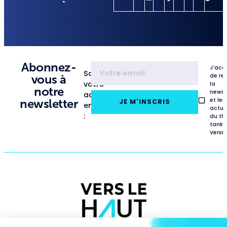
Abonnez-
J'acc
Saisissez
de re
vous à
votre
la
notre
newsl
adresse
et les
newsletter
JE M'INSCRIS
email
actua
:
du th
tank
VersL