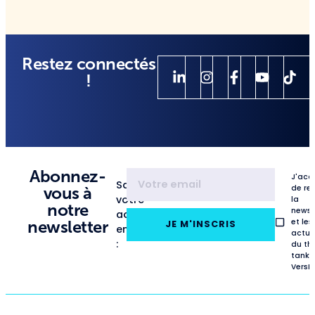
Restez connectés
!
Abonnez-
J'acc
Saisissez
de re
vous à
votre
la
notre
newsl
adresse
et les
newsletter
JE M'INSCRIS
email
actua
:
du th
tank
VersL