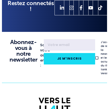
Restez connectés
!
Abonnez-
J'acc
Saisissez
de re
vous à
votre
la
notre
newsl
adresse
et les
newsletter
JE M'INSCRIS
email
actua
:
du th
tank
VersL