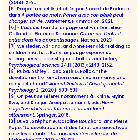
(2019): 2-9..
[5] Propos recueillis et cités par Florent de Bodman
dans
A portée de mots. Parler avec son bébé peut
changer sa vie
, Autrement, Flammarion, 2021.
[6] « L’acquisition du langage oral », in Eve Leleu-
Galland et Florence Samarine,
Comment l’enfant
entre dans les apprentissages
, Nathan, 2023
[7] Weisleder, Adriana, and Anne Fernald. “Talking to
children matters: Early language experience
strengthens processing and builds vocabulary.”
Psychological science
24.11 (2013): 2143-2152.
[8] Ruba, Ashley L., and Seth D. Pollak. “The
development of emotion reasoning in infancy and
early childhood.”
Annual Review of Developmental
Psychology
2 (2020): 503-531
[9] On peut se référer notamment à : Khine, Myint
Swe, and Shaljan Areepattamannil, eds.
Non-
cognitive skills and factors in educational
attainment
. Springer, 2016.
10] Duval, Stéphanie, Caroline Bouchard, and Pierre
Pagé. “Le développement des fonctions exécutives
chez les enfants.”
Les dossiers des sciences de
l’éducation
37 (2017): 121-137.