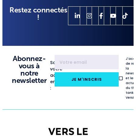
Restez connectés
!
Abonnez-
J'acc
Saisissez
de re
vous à
votre
la
notre
newsl
adresse
et les
newsletter
JE M'INSCRIS
email
actua
:
du th
tank
VersL