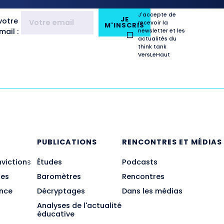
J'accepte de
JE
votre
recevoir la
M'INSCRIS
ail :
newsletter et les
actualités du
think tank
VersLeHaut
E
PUBLICATIONS
RENCONTRES ET MÉDIAS
nvictions
Études
Podcasts
des
Baromètres
Rencontres
ance
Décryptages
Dans les médias
Analyses de l'actualité
éducative