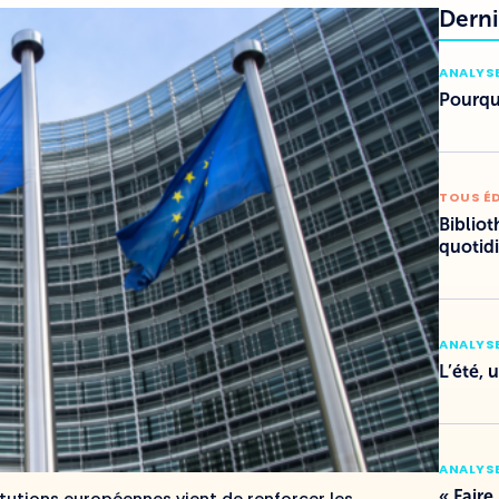
Derni
ANALYSE
Pourquo
TOUS É
Bibliot
quotid
ANALYSE
L’été, 
ANALYSE
« Faire