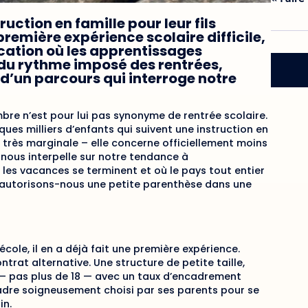
ruction en famille pour leur fils
première expérience scolaire difficile,
ducation où les apprentissages
n du rythme imposé des rentrées,
d’un parcours qui interroge notre
bre n’est pour lui pas synonyme de rentrée scolaire.
lques milliers d’enfants qui suivent une instruction en
e très marginale – elle concerne officiellement moins
 nous interpelle sur notre tendance à
es vacances se terminent et où le pays tout entier
e, autorisons-nous une petite parenthèse dans une
cole, il en a déjà fait une première expérience.
ntrat alternative. Une structure de petite taille,
 — pas plus de 18 — avec un taux d’encadrement
cadre soigneusement choisi par ses parents pour se
in.