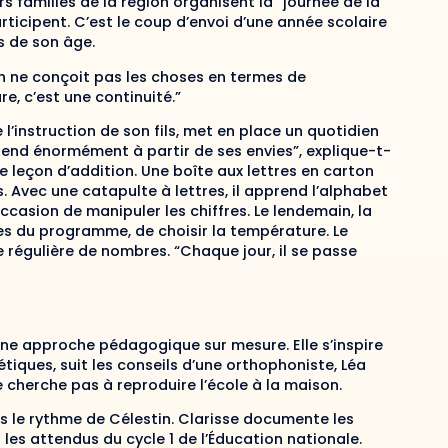
rs familles de la région organisent la “journée de la
articipent. C’est le coup d’envoi d’une année scolaire
s de son âge.
on ne conçoit pas les choses en termes de
e, c’est une continuité.”
l’instruction de son fils, met en place un quotidien
pprend énormément à partir de ses envies”, explique-t-
 leçon d’addition. Une boîte aux lettres en carton
ts. Avec une catapulte à lettres, il apprend l’alphabet
occasion de manipuler les chiffres. Le lendemain, la
tres du programme, de choisir la température. Le
e régulière de nombres. “Chaque jour, il se passe
 une approche pédagogique sur mesure. Elle s’inspire
étiques, suit les conseils d’une orthophoniste, Léa
e cherche pas à reproduire l’école à la maison.
is le rythme de Célestin. Clarisse documente les
es attendus du cycle 1 de l’Éducation nationale.