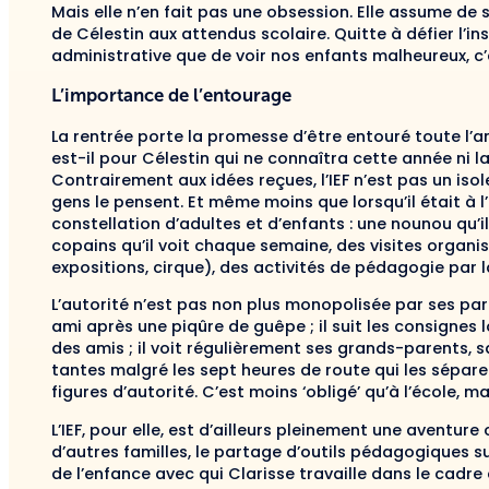
Mais elle n’en fait pas une obsession. Elle assume de s
de Célestin aux attendus scolaire. Quitte à défier l’ins
administrative que de voir nos enfants malheureux, c’e
L’importance de l’entourage
La rentrée porte la promesse d’être entouré toute l’an
est-il pour Célestin qui ne connaîtra cette année ni la
Contrairement aux idées reçues, l’IEF n’est pas un iso
gens le pensent. Et même moins que lorsqu’il était à l’
constellation d’adultes et d’enfants : une nounou qu’i
copains qu’il voit chaque semaine, des visites organis
expositions, cirque), des activités de pédagogie par l
L’autorité n’est pas non plus monopolisée par ses par
ami après une piqûre de guêpe ; il suit les consignes l
des amis ; il voit régulièrement ses grands-parents, 
tantes malgré les sept heures de route qui les séparent
figures d’autorité. C’est moins ‘obligé’ qu’à l’école, ma
L’IEF, pour elle, est d’ailleurs pleinement une aventur
d’autres familles, le partage d’outils pédagogiques su
de l’enfance avec qui Clarisse travaille dans le cadre 