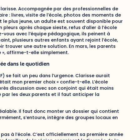
Clarisse. Accompagnée par des professionnelles de
aire : livres, visite de l’école, photos des moments de
t le plus jeune, un adulte est souvent disponible pour
n pleurs après chaque sieste, refus d’aller à l’école
z-vous avec l’équipe pédagogique, ils peinent à
int, plusieurs autres enfants ayant rejoint l’école,
loir trouver une autre solution. En mars, les parents
e », affirme-t-elle simplement.
rée dans le quotidien
EF) se fait un peu dans l’urgence. Clarisse aurait
’était mon premier choix » confie-t-elle. L’école
rès discussion avec son conjoint qui était moins
 par les deux parents et il faut anticiper la
éalable. Il faut donc monter un dossier qui contient
rmément, s’entoure, intègre des groupes locaux en
t pas à l’école. C’est officiellement sa première année