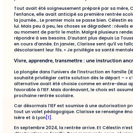
Tout avait été soigneusement préparé par sa mère, 
l’enfance, elle avait anticipé sa première rentrée scol
la journée… Le premier mois se passe bien. Célestin es
lui. Mais peu à peu, les choses se dégradent : réveils e
au moment de partir le matin. Malgré plusieurs rende
répondre à ses besoins. D’autant plus depuis La Toussa
en cours d’année. En janvier, Clarisse sent qu’il va fal
déscolarisent leur fils. « Je privilégie sa santé mental
Vivre, apprendre, transmettre : une instruction anc
La plongée dans l’univers de l’instruction en famille (I
souhaité privilégier cette solution dès le départ – « c
alternative avait été choisie comme en entre-deux ap
favorable à l’IEF. Mais dorénavant, le choix est assumé
prochaine rentrée scolaire.
Car désormais l’IEF est soumise à une autorisation pr
tout un volet pédagogique. Clarisse se renseigne éno
Isère et à Lyon
[1]
.
En septembre 2024, la rentrée arrive. Et Célestin n’es