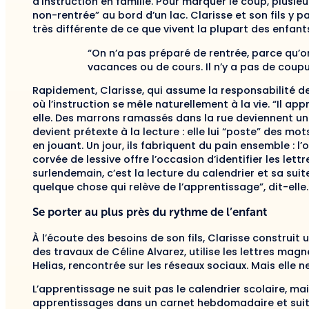
d’instruction en famille. Pour marquer le coup, plusieu
non-rentrée” au bord d’un lac. Clarisse et son fils y p
très différente de ce que vivent la plupart des enfant
“On n’a pas préparé de rentrée, parce qu’
vacances ou de cours. Il n’y a pas de coupur
Rapidement, Clarisse, qui assume la responsabilité de 
où l’instruction se mêle naturellement à la vie. “Il a
elle. Des marrons ramassés dans la rue deviennent une
devient prétexte à la lecture : elle lui “poste” des mo
en jouant. Un jour, ils fabriquent du pain ensemble : l’
corvée de lessive offre l’occasion d’identifier les let
surlendemain, c’est la lecture du calendrier et sa suit
quelque chose qui relève de l’apprentissage”, dit-elle.
Se porter au plus près du rythme de l’enfant
À l’écoute des besoins de son fils, Clarisse construit
des travaux de Céline Alvarez, utilise les lettres magn
Helias, rencontrée sur les réseaux sociaux. Mais elle n
L’apprentissage ne suit pas le calendrier scolaire, ma
apprentissages dans un carnet hebdomadaire et suit l