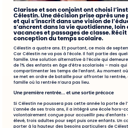
Clarisse et son conjoint ont choisi l’inst
Célestin. Une décision prise après une 
et qui s’inscrit dans une vision de l’é
s’ancrent dans la vie quotidienne, loi
vacances et passages de classe. Récit 
conception du temps scolaire.
Célestin a quatre ans. Et pourtant, ce mois de septem
Car Célestin ne va pas à l’école. Il fait partie des que
famille. Une solution alternative à l’école qui demeur
de 1% des enfants en âge d’être scolarisés – mais qui
compartimenter les temps de l’enfant. Au moment où l
se met en ordre de bataille pour affronter la rentré
famille où la rentrée n’aura pas lieu.
Une première rentrée… et une sortie précoce
Si Célestin ne poussera pas cette année la porte de l’é
L’année de ses trois ans, il a intégré une école hors-co
volontairement conçue pour accueillir peu d’enfants
élevé, trois adultes pour sept puis onze enfants. Un 
porter à la hauteur des besoins particuliers de Célest