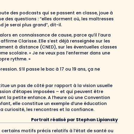
écoute des podcasts qui se passent en classe, joue à
ose des questions : “elles dorment où, les maîtresses
 je serai plus grand”, dit-il.
ait alors en connaissance de cause, parce qu’il l’aura
affirme Clarisse. Elle s’est déjà renseignée sur les
ement à distance (CNED), sur les éventuelles classes
ème scolaire. « Je ne veux pas l’enfermer dans une
opre rythme. »
ssion. S’il passe le bac à 17 ou 19 ans, ça ne
itue un pas de côté par rapport à la vision usuelle
ssion d’étapes imposées – et qui peuvent être
nt la petite enfance. A l’heure où une Convention
nfant, elle constitue un exemple d’une éducation
curiosité, les rencontres et la confiance.
Portrait réalisé par Stephan Lipiansky
à certains motifs précis relatifs à l’état de santé ou