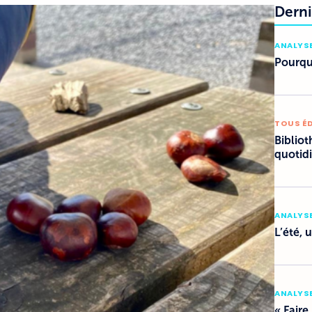
Derni
ANALYSE
Pourquo
TOUS É
Bibliot
quotid
ANALYSE
L’été, 
ANALYSE
« Faire