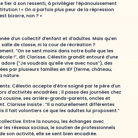
e fier à son ressenti, à privilégier l’épanouissement
titution ! « On a parfois plus peur de la répression
st bizarre, non ? »
née d’un collectif d’enfant et d’adultes. Mais qu’en
 salle de classe, ni la cour de récréation ?
lement. “On se sent moins dans notre bulle que les
école !”, dit Clarisse. Célestin grandit
entouré
d’une
l adore (“Je voudrais qu’elle vive avec nous”), des
ées par plusieurs familles en IEF (ferme, château,
a nature.
ents. Célestin accepte d’être soigné par le père d’un
ors d’activités encadrées ; il passe des journées chez
sa cousine, ses arrière-grands-parents, oncles et
. Clarisse insiste : “Il a naturellement différentes
is il fait volontiers ce que les adultes lui proposent.”
e collective. Entre la nounou, les échanges avec
r les réseaux sociaux, le soutien de professionnels
de son activité, elle se sent bien encadrée.