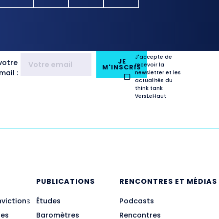
J'accepte de
JE
votre
recevoir la
M'INSCRIS
ail :
newsletter et les
actualités du
think tank
VersLeHaut
E
PUBLICATIONS
RENCONTRES ET MÉDIAS
nvictions
Études
Podcasts
des
Baromètres
Rencontres