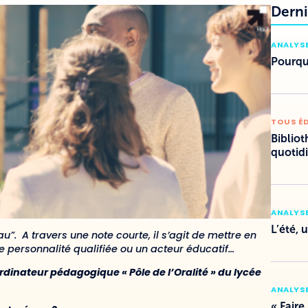
Derni
ANALYSE
Pourquo
TOUS É
Bibliot
quotid
ANALYSE
L’été, 
u”. A travers une note courte, il s’agit de mettre en
e personnalité qualifiée ou un acteur éducatif…
rdinateur pédagogique « Pôle de l’Oralité » du
lycée
ANALYSE
« Faire