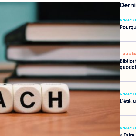
Derni
ANALYSE
Pourquo
TOUS É
Bibliot
quotid
ANALYSE
L’été, 
ANALYSE
« Faire