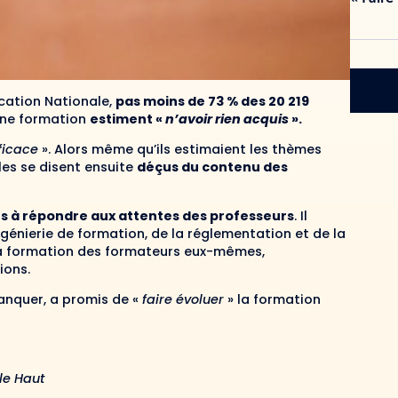
ucation Nationale,
pas moins de 73 % des 20 219
 une formation
estiment «
n’avoir rien acquis
».
ficace
». Alors même qu’ils estimaient les thèmes
es se disent ensuite
déçus du contenu des
tifs à répondre aux attentes des professeurs
. Il
ngénierie de formation, de la réglementation et de la
 la formation des formateurs eux-mêmes,
ions.
lanquer, a promis de «
faire évoluer
» la formation
 le Haut