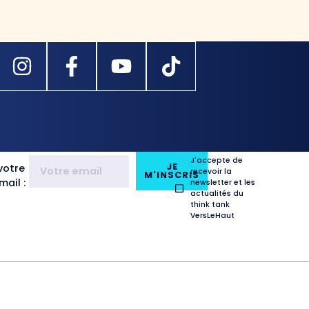
J'accepte de
JE
votre
recevoir la
M'INSCRIS
ail :
newsletter et les
actualités du
think tank
VersLeHaut