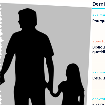
Derni
ANALYSE
Pourquo
TOUS É
Bibliot
quotid
ANALYSE
L’été, 
ANALYSE
« Faire