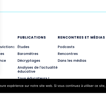
E
PUBLICATIONS
RENCONTRES ET MÉDIAS
nvictions
Études
Podcasts
des
Baromètres
Rencontres
ance
Décryptages
Dans les médias
Analyses de l'actualité
éducative
Tous éducateurs !
leure expérience sur notre site web. Si vous continuez à utiliser ce sit