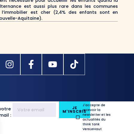
ment nécessaire pour accueillir les enfants quand la
’alternance est aussi plus rare dans les communes
 l’immobilier est cher (2,4% des enfants sont en
ouvelle-Aquitaine).
J'accepte de
JE
votre
recevoir la
M'INSCRIS
ail :
newsletter et les
actualités du
think tank
VersLeHaut