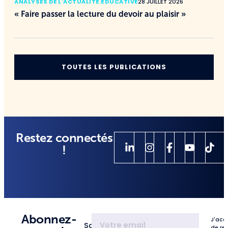
ANALYSES DE L'ACTUALITÉ ÉDUCATIVE
28 JUILLET 2026
« Faire passer la lecture du devoir au plaisir »
TOUTES LES PUBLICATIONS
Restez connectés
!
Abonnez-
J'acc
Saisissez
de re