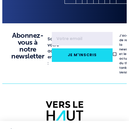
Abonnez-
J'acc
Saisissez
de re
vous à
votre
la
notre
newsl
adresse
et les
newsletter
JE M'INSCRIS
email
actua
:
du th
tank
VersL