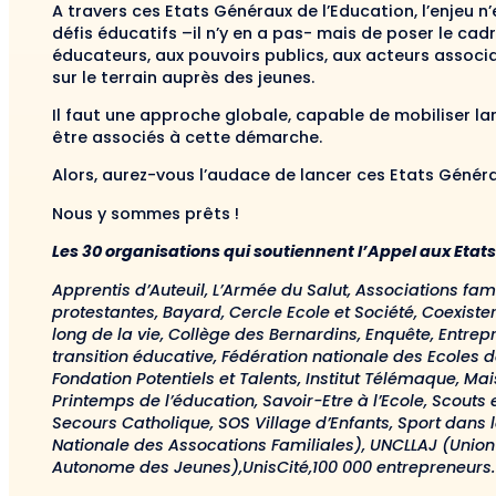
A travers ces Etats Généraux de l’Education, l’enjeu 
défis éducatifs –il n’y en a pas- mais de poser le cad
éducateurs, aux pouvoirs publics, aux acteurs associa
sur le terrain auprès des jeunes.
Il faut une approche globale, capable de mobiliser la
être associés à cette démarche.
Alors, aurez-vous l’audace de lancer ces Etats Généra
Nous y sommes prêts !
Les 30 organisations qui soutiennent l’Appel aux Etat
Apprentis d’Auteuil, L’Armée du Salut, Associations fam
protestantes, Bayard, Cercle Ecole et Société, Coexist
long de la vie, Collège des Bernardins, Enquête, Entre
transition éducative, Fédération nationale des Ecoles d
Fondation Potentiels et Talents, Institut Télémaque, M
Printemps de l’éducation, Savoir-Etre à l’Ecole, Scout
Secours Catholique, SOS Village d’Enfants, Sport dans 
Nationale des Assocations Familiales), UNCLLAJ (Unio
Autonome des Jeunes),UnisCité,100 000 entrepreneurs.