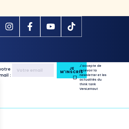
J'accepte de
JE
votre
recevoir la
M'INSCRIS
ail :
newsletter et les
actualités du
think tank
VersLeHaut