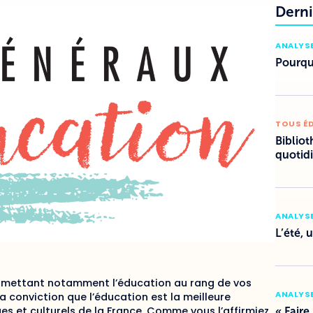
Derni
ANALYSE
Pourquo
TOUS É
Bibliot
quotid
ANALYSE
L’été, 
en mettant notamment l’éducation au rang de vos
ANALYSE
 conviction que l’éducation est la meilleure
s et culturels de la France. Comme vous l’affirmiez
« Faire