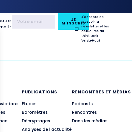
J'accepte de
JE
votre
recevoir la
M'INSCRIS
ail :
newsletter et les
actualités du
think tank
VersLeHaut
E
PUBLICATIONS
RENCONTRES ET MÉDIAS
nvictions
Études
Podcasts
des
Baromètres
Rencontres
ance
Décryptages
Dans les médias
Analyses de l'actualité