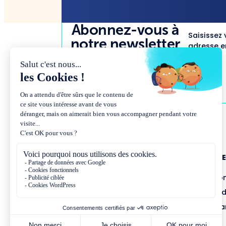
Abonnez-vous à
Saisissez 
notre newsletter
adresse em
NOUS CONNAÎTR
Présentation et co
Missions et métho
Équipe et gouvern
Partenariats