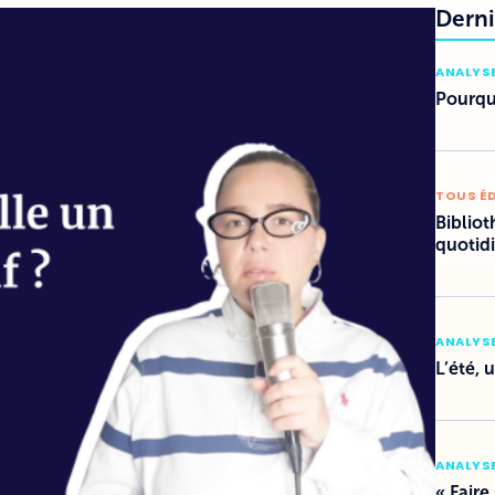
Derni
ANALYSE
Pourquo
TOUS É
Bibliot
quotid
ANALYSE
L’été, 
ANALYSE
« Faire