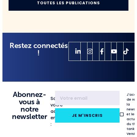
TOUTES LES PUBLICATIONS
Restez connectés
!
Abonnez-
J'acc
Saisissez
de re
vous à
votre
la
notre
newsl
adresse
et les
newsletter
JE M'INSCRIS
email
actua
:
du th
tank
VersL