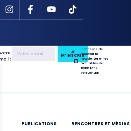
J'accepte de
JE
votre
recevoir la
M'INSCRIS
ail :
newsletter et les
actualités du
think tank
VersLeHaut
E
PUBLICATIONS
RENCONTRES ET MÉDIAS