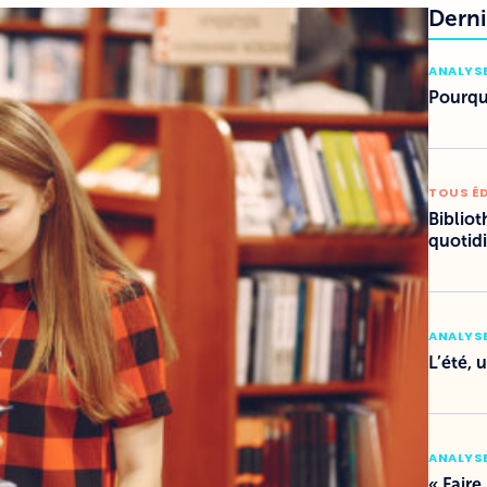
Derni
ANALYSE
Pourquo
TOUS É
Bibliot
quotid
ANALYSE
L’été, 
ANALYSE
« Faire