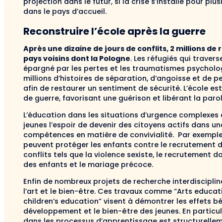
projection dans le futur, si la crise s’installe pour pl
dans le pays d’accueil.
Reconstruire l’école après la guerre
Après une dizaine de jours de conflits, 2 millions de
pays voisins dont la Pologne
. Les réfugiés qui travers
épargné par les pertes et les traumatismes psycholog
millions d’histoires de séparation, d’angoisse et de p
afin de restaurer un sentiment de sécurité. L’école es
de guerre, favorisant une guérison et libérant la parol
L’éducation dans les situations d’urgence complexes e
jeunes l’espoir de devenir des citoyens actifs dans un
compétences en matière de convivialité. Par exemple, 
peuvent protéger les enfants contre le recrutement da
conflits tels que la violence sexiste, le recrutement da
des enfants et le mariage précoce.
Enfin de nombreux projets de recherche interdisciplina
l’art et le bien-être. Ces travaux comme “Arts educ
children’s education” visent à démontrer les effets bé
développement et le bien-être des jeunes. En particulie
dans les processus d’apprentissage est structurellemen