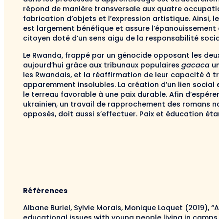
répond de manière transversale aux quatre occupation
fabrication d’objets et l’expression artistique. Ains
est largement bénéfique et assure l’épanouissement 
citoyen doté d’un sens aigu de la responsabilité socia
Le Rwanda, frappé par un génocide opposant les deux 
aujourd’hui grâce aux tribunaux populaires
gacaca
un
les Rwandais, et la réaffirmation de leur capacité à 
apparemment insolubles. La création d’un lien social 
le terreau favorable à une paix durable. Afin d’espérer
ukrainien, un travail de rapprochement des romans n
opposés, doit aussi s’effectuer. Paix et éducation éta
Références
Albane Buriel, Sylvie Morais, Monique Loquet (2019), 
educational issues with young people living in camps i