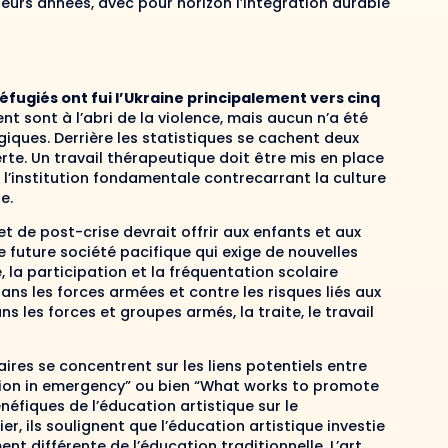
usieurs années, avec pour horizon l’intégration durable
 réfugiés ont fui l’Ukraine principalement vers cinq
ent sont à l’abri de la violence, mais aucun n’a été
iques. Derrière les statistiques se cachent deux
erte. Un travail thérapeutique doit être mis en place
t l’institution fondamentale contrecarrant la culture
e.
t de post-crise devrait offrir aux enfants et aux
e future société pacifique qui exige de nouvelles
la participation et la fréquentation scolaire
ns les forces armées et contre les risques liés aux
ns les forces et groupes armés, la traite, le travail
ires se concentrent sur les liens potentiels entre
ation in emergency” ou bien “What works to promote
néfiques de l’éducation artistique sur le
r, ils soulignent que l’éducation artistique investie
t différente de l’éducation traditionnelle. L’art