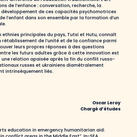
s de l’enfance : conversation, recherche, la
i, le développement de ces capacités psychomotrices
de l’enfant dans son ensemble par la formation d’un
le.
ethnies principales du pays, Tutsi et Hutu, connaît
 rétablissement de l’unité et de la confiance parmi
trouver leurs propres réponses à des questions
entre les futurs adultes grâce à cette innovation est
 une relation apaisée après la fin du conflit russo-
ationaux russes et ukrainiens diamétralement
nt intrinsèquement liés.
Oscar Leroy
Chargé d’études
“Arts education in emergency humanitarian aid:
n conflict areas in the Middle East”, In-SEA