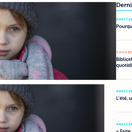
Derni
ANALYSE
Pourquo
TOUS É
Bibliot
quotid
ANALYSE
L’été, 
ANALYSE
« Faire