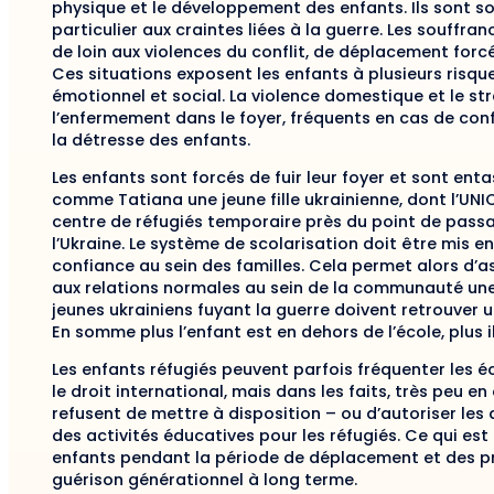
physique et le développement des enfants. Ils sont s
particulier aux craintes liées à la guerre. Les souffr
de loin aux violences du conflit, de déplacement forcé,
Ces situations exposent les enfants à plusieurs risq
émotionnel et social. La violence domestique et le st
l’enfermement dans le foyer, fréquents en cas de conf
la détresse des enfants.
Les enfants sont forcés de fuir leur foyer et sont e
comme Tatiana une jeune fille ukrainienne, dont l’UNIC
centre de réfugiés temporaire près du point de passag
l’Ukraine. Le système de scolarisation doit être mis e
confiance au sein des familles. Cela permet alors d’as
aux relations normales au sein de la communauté une f
jeunes ukrainiens fuyant la guerre doivent retrouver 
En somme plus l’enfant est en dehors de l’école, plus i
Les enfants réfugiés peuvent parfois fréquenter les é
le droit international, mais dans les faits, très peu e
refusent de mettre à disposition – ou d’autoriser les
des activités éducatives pour les réfugiés. Ce qui est
enfants pendant la période de déplacement et des pr
guérison générationnel à long terme.