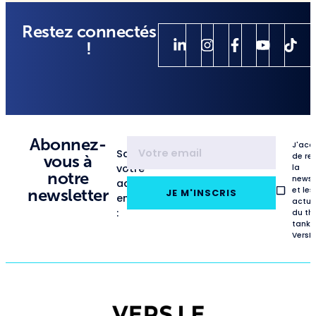
Restez connectés
!
Abonnez-
J'acc
Saisissez
de re
vous à
votre
la
notre
newsl
adresse
et les
newsletter
JE M'INSCRIS
email
actua
:
du th
tank
VersL