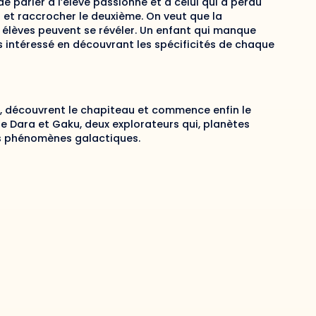
t de parler à l’élève passionné et à celui qui a perdu
er et raccrocher le deuxième. On veut que la
es élèves peuvent se révéler. Un enfant qui manque
s intéressé en découvrant les spécificités de chaque
nt, découvrent le chapiteau et commence enfin le
 de Dara et Gaku, deux explorateurs qui, planètes
s phénomènes galactiques.