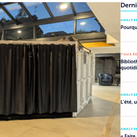
Derni
ANALYSE
Pourquo
TOUS É
Bibliot
quotid
ANALYSE
L’été, 
ANALYSE
« Faire