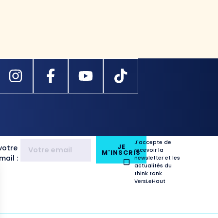
J'accepte de
JE
votre
recevoir la
M'INSCRIS
ail :
newsletter et les
actualités du
think tank
VersLeHaut