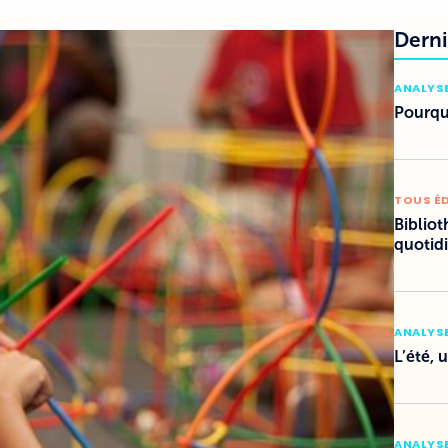
Derni
ANALYSE
Pourquo
TOUS É
Bibliot
quotid
ANALYSE
L’été, 
ANALYSE