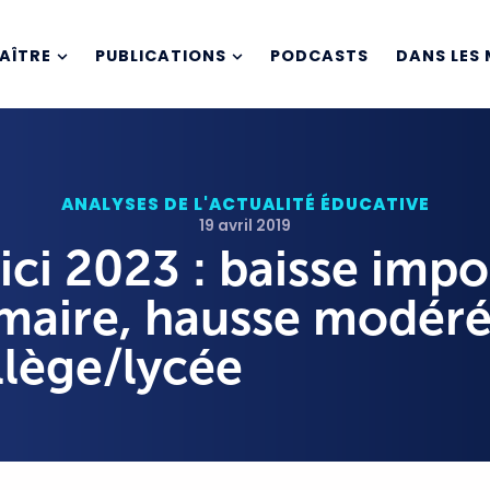
AÎTRE
PUBLICATIONS
PODCASTS
DANS LES 
ANALYSES DE L'ACTUALITÉ ÉDUCATIVE
19 avril 2019
d’ici 2023 : baisse imp
imaire, hausse modéré
llège/lycée