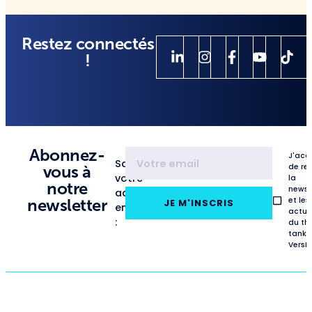
Restez connectés
!
Abonnez-
J'acc
Saisissez
de re
vous à
votre
la
notre
newsl
adresse
et les
newsletter
JE M'INSCRIS
email
actua
:
du th
tank
VersL