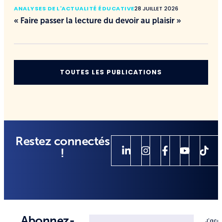
ANALYSES DE L'ACTUALITÉ ÉDUCATIVE
28 JUILLET 2026
« Faire passer la lecture du devoir au plaisir »
TOUTES LES PUBLICATIONS
Restez connectés
!
Abonnez-
J'acc