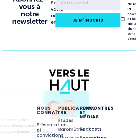
Saisissez
de re
vous à
votre
la
notre
newsl
adresse
et les
newsletter
JE M'INSCRIS
email
actua
:
du th
tank
VersL
NOUS
PUBLICATIONS
RENCONTRES
CONNAÎTRE
ET
MÉDIAS
Études
Présentation
Podcasts
Baromètres
et
convictions
Rencontres