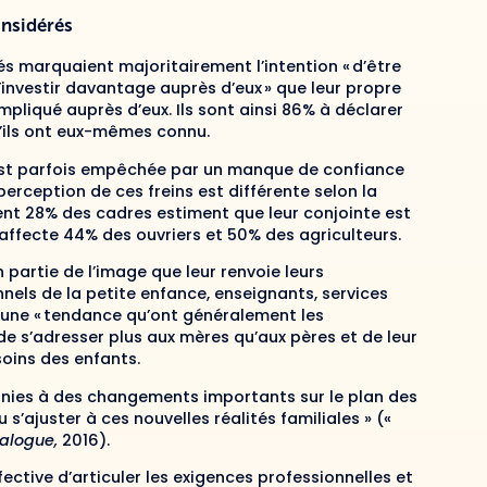
onsidérés
és marquaient majoritairement l’intention « d’être
investir davantage auprès d’eux » que leur propre
mpliqué auprès d’eux. Ils sont ainsi 86% à déclarer
u’ils ont eux-mêmes connu.
st parfois empêchée par un manque de confiance
perception de ces freins est différente selon la
ment 28% des cadres estiment que leur conjointe est
t affecte 44% des ouvriers et 50% des agriculteurs.
artie de l’image que leur renvoie leurs
nels de la petite enfance, enseignants, services
 une « tendance qu’ont généralement les
de s’adresser plus aux mères qu’aux pères et de leur
soins des enfants.
ennies à des changements importants sur le plan des
s’ajuster à ces nouvelles réalités familiales » («
ialogue,
2016).
ffective d’articuler les exigences professionnelles et