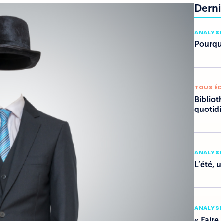
Derni
ANALYSE
Pourquo
TOUS É
Bibliot
quotid
ANALYSE
L’été, 
ANALYSE
« Faire