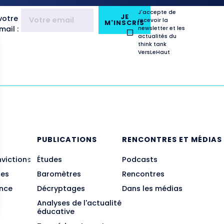
J'accepte de
JE
votre
recevoir la
M'INSCRIS
ail :
newsletter et les
actualités du
think tank
VersLeHaut
E
PUBLICATIONS
RENCONTRES ET MÉDIAS
nvictions
Études
Podcasts
des
Baromètres
Rencontres
ance
Décryptages
Dans les médias
Analyses de l'actualité
éducative