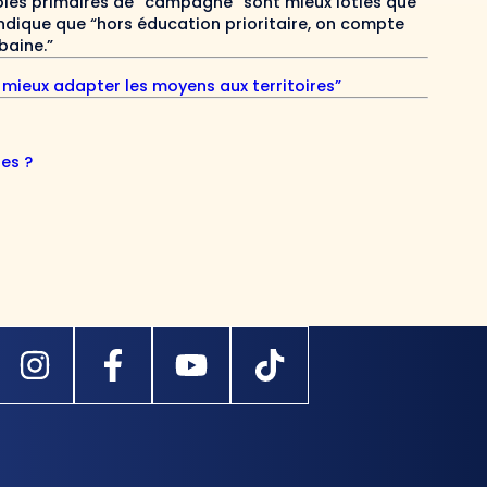
écoles primaires de “campagne” sont mieux loties que
indique que “hors éducation prioritaire, on compte
baine.”
: mieux adapter les moyens aux territoires”
tes ?