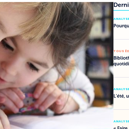
Derni
ANALYSE
Pourquo
TOUS É
Bibliot
quotid
ANALYSE
L’été, 
ANALYSE
« Faire