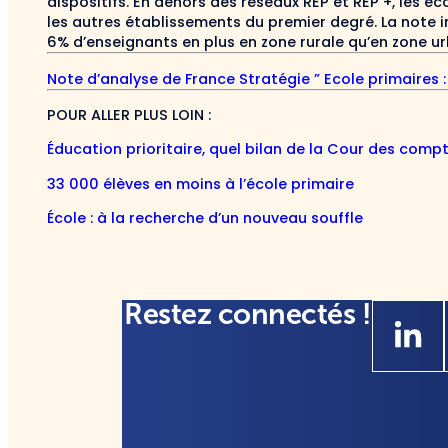
dispositifs. En dehors des réseaux REP et REP +, les 
les autres établissements du premier degré. La note 
6% d’enseignants en plus en zone rurale qu’en zone ur
Note d’analyse de France Stratégie ” Ecole primaires 
POUR ALLER PLUS LOIN :
Éducation prioritaire, quel bilan de la Cour des comp
33 000 élèves en moins à l’école primaire
École : à la recherche d’un nouveau souffle
Restez connectés !