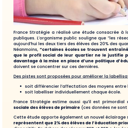
France Stratégie a réalisé une étude consacrée à l
publiques. L’organisme public souligne que “les rése
aujourd’hui les deux tiers des élèves des 20% des quar
Néanmoins,
“certaines écoles se trouvent entraîné
que le profil social de leur quartier ne le justifi
davantage à la mise en place d’une politique d’édu
doivent se concentrer sur ces dernières.
Des pistes sont proposées pour améliorer la labellisat
soit différencier l’affectation des moyens entr
soit labelliser individuellement chaque école.
France Stratégie estime aussi qu’il est primordial 
sociale des élèves de primaire
(ces données ne sont 
Cette étude apporte également un nouvel éclairage sur
représentent que 2% des élèves de l’éducation prio