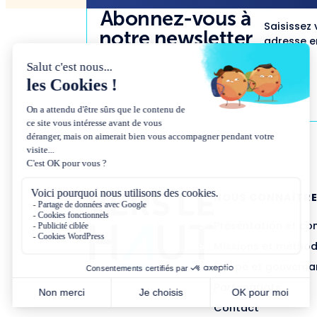
Abonnez-vous à
Saisissez 
notre newsletter
adresse em
NOUS CONNAÎTR
Présentation et co
Missions et métho
Équipe et gouvern
Partenariats
Contact