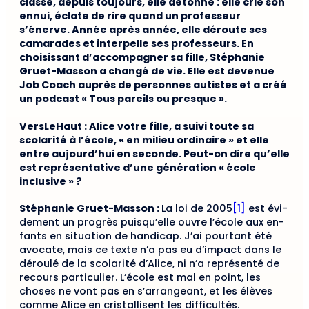
classe, depuis toujours, elle détonne : elle crie son
ennui, éclate de rire quand un professeur
s’énerve. Année après année, elle déroute ses
camarades et interpelle ses professeurs. En
choisissant d’accompagner sa fille, Stéphanie
Gruet-Masson a changé de vie. Elle est devenue
Job Coach auprès de personnes autistes et a créé
un podcast « Tous pareils ou presque ».
VersLeHaut : Alice votre fille, a suivi toute sa
scolarité à l’école, « en milieu ordinaire » et elle
entre aujourd’hui en seconde. Peut-on dire qu’elle
est représentative d’une génération « école
inclusive » ?
Stéphanie Gruet-Masson :
La loi de 2005
[1]
est évi­
dement un progrès puisqu’elle ouvre l’école aux en­
fants en situation de handicap. J’ai pourtant été
avo­cate, mais ce texte n’a pas eu d’impact dans le
déroulé de la scolarité d’Alice, ni n’a représenté de
recours particulier. L’école est mal en point, les
choses ne vont pas en s’arrangeant, et les élèves
comme Alice en cristallisent les difficultés.