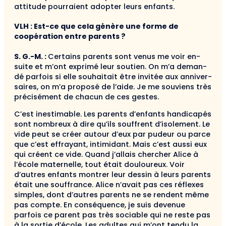
attitude pourraient adop­ter leurs enfants.
VLH : Est-ce que cela génère une forme de
coopération entre parents ?
S. G.-M. :
Certains parents sont venus me voir en­
suite et m’ont exprimé leur soutien. On m’a deman­
dé parfois si elle souhaitait être invitée aux anniver­
saires, on m’a proposé de l’aide. Je me souviens très
précisément de chacun de ces gestes.
C’est inestimable. Les parents d’enfants handi­capés
sont nombreux à dire qu’ils souffrent d’isole­ment. Le
vide peut se créer autour d’eux par pudeur ou parce
que c’est effrayant, intimidant. Mais c’est aussi eux
qui créent ce vide. Quand j’allais chercher Alice à
l’école maternelle, tout était douloureux. Voir
d’autres enfants montrer leur dessin à leurs parents
était une souffrance. Alice n’avait pas ces réflexes
simples, dont d’autres parents ne se rendent même
pas compte. En conséquence, je suis devenue
parfois ce parent pas très sociable qui ne reste pas
à la sor­tie d’école. Les adultes qui m’ont tendu la