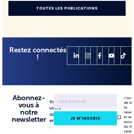
TOUTES LES PUBLICATIONS
Restez connectés
!
Abonnez-
J'acc
Saisissez
de re
vous à
votre
la
notre
newsl
adresse
et les
newsletter
JE M'INSCRIS
email
actua
:
du th
tank