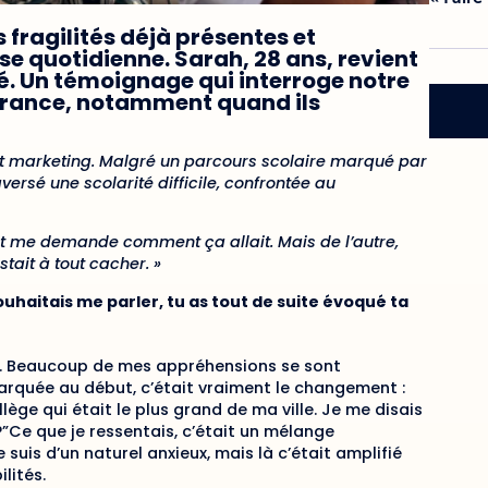
s fragilités déjà présentes et
se quotidienne. Sarah, 28 ans, revient
é. Un témoignage qui interroge notre
ffrance, notamment quand ils
t marketing. Malgré un parcours scolaire marqué par
ersé une scolarité difficile, confrontée au
r et me demande comment ça allait. Mais de l’autre,
tait à tout cacher. »
ouhaitais me parler, tu as tout de suite évoqué ta
sée. Beaucoup de mes appréhensions se sont
arquée au début, c’était vraiment le changement :
lège qui était le plus grand de ma ville. Je me disais
”Ce que je ressentais, c’était un mélange
 suis d’un naturel anxieux, mais là c’était amplifié
lités.