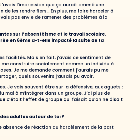
 J’avais l’impression que ça aurait amené une
n de les rendre fiers… En plus, me faire harceler à
n’avais pas envie de ramener des problèmes à la
tes sur l’absentéisme et le travail scolaire.
trée en 6ème a-t-elle impacté la suite de ta
s facilités. Mais en fait, j’avais ce sentiment de
 pu me construire socialement comme un individu à
e choses. Je me demande comment j’aurais pu me
ager, quels souvenirs j’aurais pu avoir.
s. Je vais souvent être sur la défensive, aux aguets :
u mal à m’intégrer dans un groupe. J’ai plus de
e c’était l’effet de groupe qui faisait qu’on ne disait
des adultes autour de toi ?
te absence de réaction au harcèlement de la part