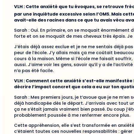
VLH : Cette anxiété que tu évoques, se retrouve fré
par une inquiétude excessive selon l’OMS. Mais cett
avait-elle des racines dans ce que tu avais vécu ava
Sarah : Oui. En primaire, on se moquait énormément de
forte et on se moquait de mes cheveux très épais. Je
J’étais déjà assez exclue et je ne me sentais déjà pas
peur de l’école. J’y allais mais ça me coûtait beaucoup
cours à la maison. Même si l’école me faisait souffrir
aussi. J’aime voir les gens, savoir qu’il y a de l’activit
n’a pas été facile.
VLH : Comment cette anxiété s’est-elle manifestée 
décrire l’impact concret que cela a eu sur ton quoti
Sarah : Mes premiers jours, je t’avoue que je ne m’en s
déjà handicapée dès le départ. J’arrivais avec tout 
ça ne s’était jamais vraiment bien passé. Du coup j’ét
probablement poussée à me renfermer encore plus.
Cette appréhension, elle s’est transformée en anxiété
c’étaient toutes ces nouvelles responsabilités : gérer