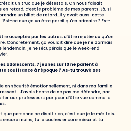
c’était un truc que je détestais. On nous faisait
s en retard, c’est le problème de mes parents. Là, si
prendre un billet de retard…Il y avait aussi cette
“Est-ce que ça va être pareil qu’en primaire ? Est-
être acceptée par les autres, d’être rejetée ou qu’on
e. Concrètement, ça voulait dire que je ne dormais
e lendemain, je ne récupérais que le week-end.
ie”.
des adolescents, 7 jeunes sur 10 ne parlent à
te souffrance à l’époque ? As-tu trouvé des
tie en sécurité émotionnellement, ni dans ma famille
e ressenti. J’avais honte de ne pas me défendre, par
parler aux professeurs par peur d’être vue comme la
es.
t que personne ne disait rien, c’est que je le méritais.
es encore moins, tu le caches encore mieux et tu