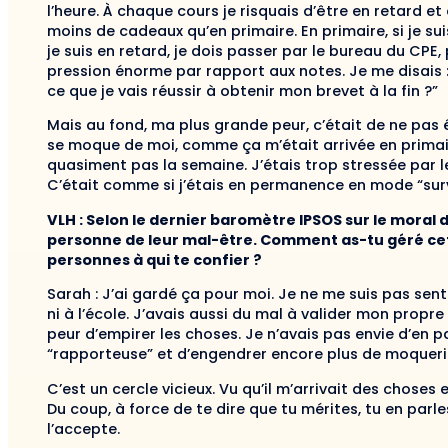
l’heure. À chaque cours je risquais d’être en retard et 
moins de cadeaux qu’en primaire. En primaire, si je sui
je suis en retard, je dois passer par le bureau du CPE, 
pression énorme par rapport aux notes. Je me disais : 
ce que je vais réussir à obtenir mon brevet à la fin ?”
Mais au fond, ma plus grande peur, c’était de ne pas 
se moque de moi, comme ça m’était arrivée en primair
quasiment pas la semaine. J’étais trop stressée par l
C’était comme si j’étais en permanence en mode “surv
VLH : Selon le dernier baromètre IPSOS sur le moral 
personne de leur mal-être. Comment as-tu géré cet
personnes à qui te confier ?
Sarah : J’ai gardé ça pour moi. Je ne me suis pas sen
ni à l’école. J’avais aussi du mal à valider mon propr
peur d’empirer les choses. Je n’avais pas envie d’en 
“rapporteuse” et d’engendrer encore plus de moqueri
C’est un cercle vicieux. Vu qu’il m’arrivait des choses e
Du coup, à force de te dire que tu mérites, tu en parl
l’accepte.