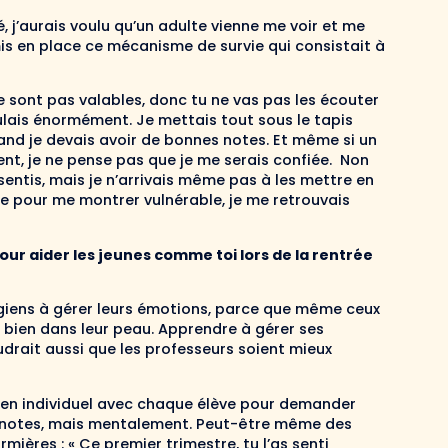
é, j’aurais voulu qu’un adulte vienne me voir et me
is en place ce mécanisme de survie qui consistait à
e sont pas valables, donc tu ne vas pas les écouter
foulais énormément. Je mettais tout sous le tapis
and je devais avoir de bonnes notes. Et même si un
t, je ne pense pas que je me serais confiée. Non
entis, mais je n’arrivais même pas à les mettre en
e pour me montrer vulnérable, je me retrouvais
pour aider les jeunes comme toi lors de la rentrée
égiens à gérer leurs émotions, parce que même ceux
 bien dans leur peau. Apprendre à gérer ses
audrait aussi que les professeurs soient mieux
tien individuel avec chaque élève pour demander
s notes, mais mentalement. Peut-être même des
rmières : « Ce premier trimestre, tu l’as senti