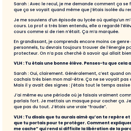
Sarah : Avec le recul, je me demande comment ça se fait
que ça se voyait quand même que j’étais isolée du res
Je me souviens d’un épisode au lycée où quelqu’un m’
cours. La prof a très bien entendu, elle a regardé l’élè
cours comme si de rien n’était. Ça m’a marquée.
En grandissant, je comprends encore moins ce genr
personnels, tu devrais toujours trouver de l’énergie p
protecteur. On n’a pas cherché à savoir qui allait bien,
VLH : Tu étais une bonne élève. Penses-tu que cela a
Sarah : Oui, clairement. Généralement, c’est quand on 
cachais très bien mon mal-être. Ça ne se voyait pas du t
Mais il y avait des signes : j’étais tout le temps assise
J’ai même eu une période où je faisais vraiment comme 
parlais fort. Je mettais un masque pour cacher ça. Je
que pas du tout. J’étais une vraie “fraude”.
VLH : Tu disais que tu aurais aimé qu’on te repère e
que tu portais pour te protéger. Comment expliquer
me cache” qui rend si difficile la libération de la par