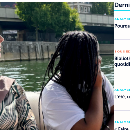
Derni
ANALYSE
Pourquo
TOUS É
Bibliot
quotid
ANALYSE
L’été, 
ANALYSE
« Faire