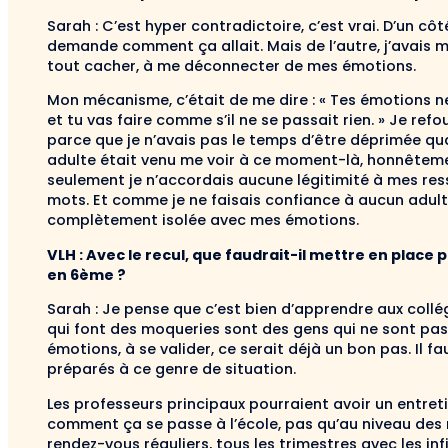
Sarah : C’est hyper contradictoire, c’est vrai. D’un côt
demande comment ça allait. Mais de l’autre, j’avais m
tout cacher, à me déconnecter de mes émotions.
Mon mécanisme, c’était de me dire : « Tes émotions n
et tu vas faire comme s’il ne se passait rien. » Je re
parce que je n’avais pas le temps d’être déprimée qu
adulte était venu me voir à ce moment-là, honnêtemen
seulement je n’accordais aucune légitimité à mes ress
mots. Et comme je ne faisais confiance à aucun adult
complètement isolée avec mes émotions.
VLH : Avec le recul, que faudrait-il mettre en place 
en 6ème ?
Sarah : Je pense que c’est bien d’apprendre aux coll
qui font des moqueries sont des gens qui ne sont pas
émotions, à se valider, ce serait déjà un bon pas. Il f
préparés à ce genre de situation.
Les professeurs principaux pourraient avoir un entre
comment ça se passe à l’école, pas qu’au niveau de
rendez-vous réguliers, tous les trimestres avec les infi