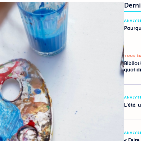
Derni
ANALYSE
Pourquo
TOUS É
Bibliot
quotid
ANALYSE
L’été, 
ANALYSE
« Faire