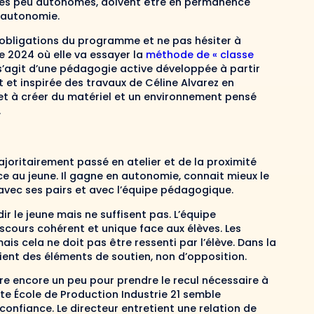
t très peu autonomes, doivent être en permanence
n autonomie.
es obligations du programme et ne pas hésiter à
ée 2024 où elle va essayer la
méthode de « classe
l s’agit d’une pédagogie active développée à partir
 et inspirée des travaux de Céline Alvarez en
 et à créer du matériel et un environnement pensé
.
ajoritairement passé en atelier et de la proximité
e au jeune. Il gagne en autonomie, connait mieux le
s avec ses pairs et avec l’équipe pédagogique.
r le jeune mais ne suffisent pas. L’équipe
scours cohérent et unique face aux élèves. Les
is cela ne doit pas être ressenti par l’élève. Dans la
ent des éléments de soutien, non d’opposition.
dre encore un peu pour prendre le recul nécessaire à
tte École de Production Industrie 21 semble
 confiance. Le directeur entretient une relation de