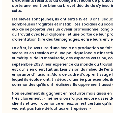
d’excellents résultats au collège et l’école de product
après une mention bien au brevet décide de s’y inscri
suite.
Les élèves sont jeunes, ils ont entre 15 et 18 ans. Bea
nombreuses fragilités et instabilités sociales ou scol
eux de se projeter vers un avenir professionnel tangible
du travail avec leur diplôme ; et une partie de leur p
d’orientation (lire des témoignages, écrire leurs envie
En effet, l’ouverture d’une école de production se fai
secteurs en tension et à une politique locale d’insert
numérique, de la menuiserie, des espaces verts ou, com
septembre 2023, leur expérience du monde du travail 
est qu’ils en aient fait un. Leur vision du milieu de l
emprunte d’illusions. Alors ce cadre d’apprentissage
lequel ils évolueront. En début d’année par exemple, 
commandes qu’ils ont réalisées. Ils apprennent aussi 
Non seulement ils gagnent en maturité mais aussi en 
très clairement : « même si on n’a pas encore assez de 
clients et avoir confiance en eux, on est certain qu’il
veulent pas faire défaut aux entreprises. »