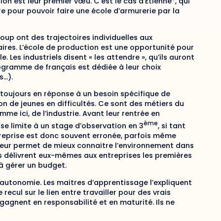
ion est leur premier vœu. C’est le cas d’Étienne*, qui
re pour pouvoir faire une école d’armurerie par la
ucoup ont des trajectoires individuelles aux
aires. L’école de production est une opportunité pour
. Les industriels disent « les attendre », qu’ils auront
rogramme de français est dédiée à leur choix
s…).
t toujours en réponse à un besoin spécifique de
ion de jeunes en difficultés. Ce sont des métiers du
me ici, de l’industrie. Avant leur rentrée en
ème
se limite à un stage d’observation en 3
, si tant
’entreprise est donc souvent erronée, parfois même
 leur permet de mieux connaitre l’environnement dans
ils délivrent eux-mêmes aux entreprises les premières
à gérer un budget.
autonomie. Les maitres d’apprentissage l’expliquent
recul sur le lien entre travailler pour des vrais
s gagnent en responsabilité et en maturité. Ils ne