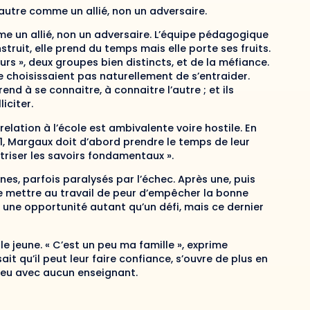
autre comme un allié, non un adversaire.
e un allié, non un adversaire. L’équipe pédagogique
truit, elle prend du temps mais elle porte ses fruits.
urs », deux groupes bien distincts, et de la méfiance.
e choisissaient pas naturellement de s’entraider.
nd à se connaitre, à connaitre l’autre ; et ils
iciter.
 relation à l’école est ambivalente voire hostile. En
21, Margaux doit d’abord prendre le temps de leur
triser les savoirs fondamentaux ».
nes, parfois paralysés par l’échec. Après une, puis
 se mettre au travail de peur d’empêcher la bonne
t une opportunité autant qu’un défi, mais ce dernier
e jeune. « C’est un peu ma famille », exprime
ait qu’il peut leur faire confiance, s’ouvre de plus en
is eu avec aucun enseignant.