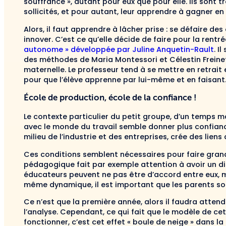
souffrance », autant pour eux que pour elle. Ils son
sollicités, et pour autant, leur apprendre à gagner e
Alors, il faut apprendre à lâcher prise : se défaire d
innover. C’est ce qu’elle décide de faire pour la rentr
autonome » développée par Juline Anquetin-Rault
. I
des méthodes de Maria Montessori et Célestin Freinet
maternelle. Le professeur tend à se mettre en retrait
pour que l’élève apprenne par lui-même et en faisant
École de production, école de la confiance !
Le contexte particulier du petit groupe, d’un temps m
avec le monde du travail semble donner plus confianc
milieu de l’industrie et des entreprises, crée des lien
Ces conditions semblent nécessaires pour faire grandi
pédagogique fait par exemple attention à avoir un di
éducateurs peuvent ne pas être d’accord entre eux, ma
même dynamique, il est important que les parents soi
Ce n’est que la première année, alors il faudra atten
l’analyse. Cependant, ce qui fait que le modèle de ce
fonctionner, c’est cet effet « boule de neige » dans la