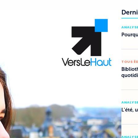
Derni
ANALYSE
Pourquo
TOUS É
Bibliot
quotid
ANALYSE
L’été, 
ANALYSE