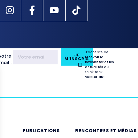
J'accepte de
JE
votre
recevoir la
M'INSCRIS
ail :
newsletter et les
actualités du
think tank
VersLeHaut
E
PUBLICATIONS
RENCONTRES ET MÉDIAS