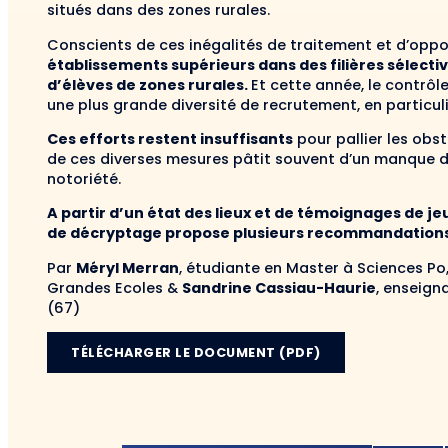
situés dans des zones rurales.
Conscients de ces inégalités de traitement et d’oppor
établissements supérieurs dans des filières sélect
d’élèves de zones rurales.
Et cette année, le contrôl
une plus grande diversité de recrutement, en particu
Ces efforts restent insuffisants
pour pallier les obst
de ces diverses mesures pâtit souvent d’un manque d
notoriété.
A partir d’un état des lieux et de témoignages de je
de décryptage propose plusieurs recommandations po
Par
Méryl Merran
, étudiante en Master à Sciences Po,
Grandes Ecoles &
Sandrine Cassiau-Haurie
, enseign
(67)
TÉLÉCHARGER LE DOCUMENT (PDF)