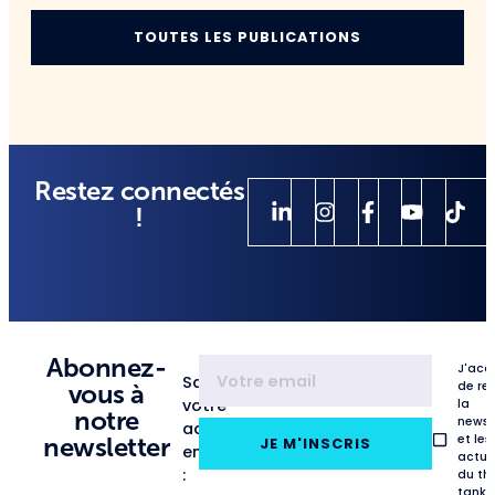
TOUTES LES PUBLICATIONS
Restez connectés
!
Abonnez-
J'acc
Saisissez
de re
vous à
votre
la
notre
newsl
adresse
et les
newsletter
JE M'INSCRIS
email
actua
:
du th
tank