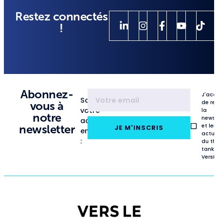
Restez connectés
!
Abonnez-
J'acc
Saisissez
de re
vous à
votre
la
notre
newsl
adresse
et les
newsletter
JE M'INSCRIS
email
actua
:
du th
tank
VersL