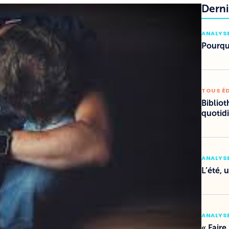
Derni
ANALYSE
Pourquo
TOUS É
Bibliot
quotid
ANALYSE
L’été, 
ANALYSE
« Faire