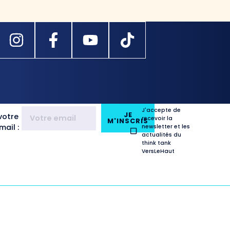
J'accepte de
JE
votre
recevoir la
M'INSCRIS
ail :
newsletter et les
actualités du
think tank
VersLeHaut