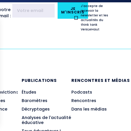
J'accepte de
JE
votre
recevoir la
M'INSCRIS
ail :
newsletter et les
actualités du
think tank
VersLeHaut
E
PUBLICATIONS
RENCONTRES ET MÉDIAS
nvictions
Études
Podcasts
des
Baromètres
Rencontres
ance
Décryptages
Dans les médias
Analyses de l'actualité
éducative