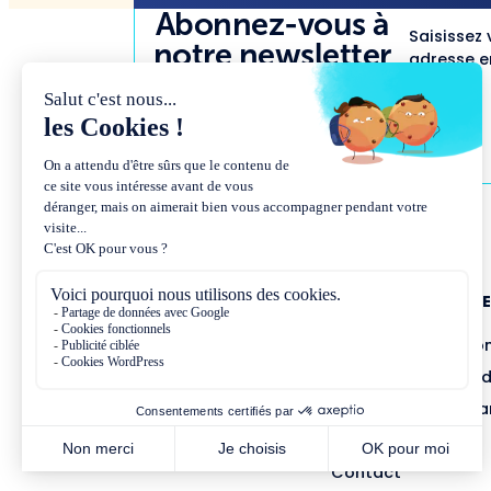
Abonnez-vous à
Saisissez 
notre newsletter
adresse em
NOUS CONNAÎTR
Présentation et co
Missions et métho
Équipe et gouvern
Partenariats
Contact