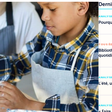
Derni
ANALYSE
Pourquo
TOUS É
Bibliot
quotid
ANALYSE
L’été, 
ANALYSE
« Faire