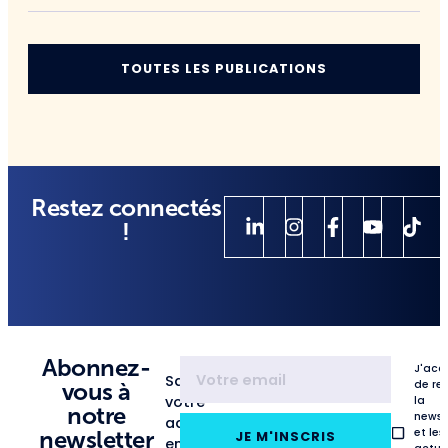
TOUTES LES PUBLICATIONS
Restez connectés
!
Abonnez-
J'acc
Saisissez
de re
vous à
votre
la
notre
newsl
adresse
et les
newsletter
JE M'INSCRIS
email