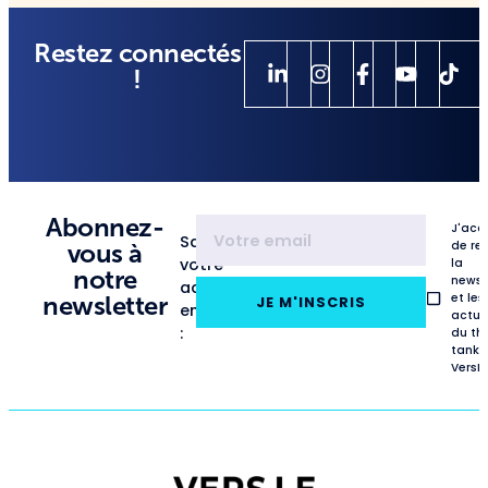
Restez connectés
!
Abonnez-
J'acc
Saisissez
de re
vous à
votre
la
notre
newsl
adresse
et les
newsletter
JE M'INSCRIS
email
actua
:
du th
tank
VersL