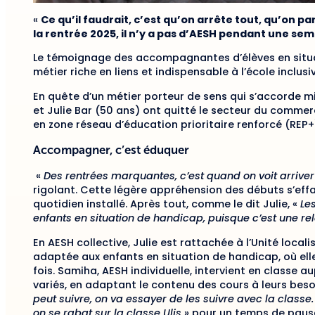
«
Ce qu’il faudrait, c’est qu’on arrête tout, qu’on pa
la rentrée 2025, il n’y a pas d’AESH pendant une sem
Le témoignage des accompagnantes d’élèves en situa
métier riche en liens et indispensable à l’école inclu
En quête d’un métier porteur de sens qui s’accorde mi
et Julie Bar (50 ans) ont quitté le secteur du comme
en zone réseau d’éducation prioritaire renforcé (REP
Accompagner, c’est éduquer
«
Des rentrées marquantes, c’est quand on voit arrive
rigolant. Cette légère appréhension des débuts s’effac
quotidien installé. Après tout, comme le dit Julie, «
Le
enfants en situation de handicap, puisque c’est une re
En AESH collective, Julie est rattachée à l’Unité localis
adaptée aux enfants en situation de handicap, où el
fois. Samiha, AESH individuelle, intervient en classe
variés, en adaptant le contenu des cours à leurs beso
peut suivre, on va essayer de les suivre avec la classe. 
on se rabat sur la classe Ulis
» pour un temps de pause,