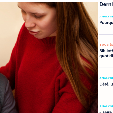
Derni
ANALYSE
Pourquo
TOUS É
Bibliot
quotid
ANALYSE
L’été, 
ANALYSE
« Faire