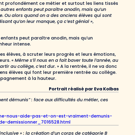
t profondément ce métier et surtout les liens tissés
 autres enfants peut paraître anodin, mais qu’un
se. Ou alors quand on a des anciens élèves qui sont
disant qu’on leur manque, ça c’est génial »
,
 enfants peut paraître anodin, mais qu’un
onheur intense.
 élèves, à scruter leurs progrès et leurs émotions,
œurs. «
Même s’il nous en a fait baver toute l’année,
au
rtir au collège, c’est dur.
» A la rentrée, il ne va donc
ns élèves qui font leur première rentrée au collège.
ompagnement à la hauteur.
Portrait réalisé par Eva Kolbas
ment démunis” : face aux difficultés du métier, ces
t-ne-nous-aide-pas-et-on-est-vraiment-demunis-
-de-demissionner_7016528.html
inclusive » : la création d’un corps de catégorie B