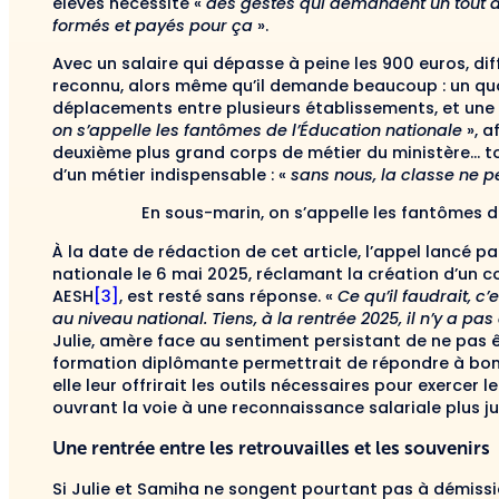
élèves nécessite «
des gestes qui demandent un tout a
formés et payés pour ça
».
Avec un salaire qui dépasse à peine les 900 euros, dif
reconnu, alors même qu’il demande beaucoup : un quo
déplacements entre plusieurs établissements, et une
on s’appelle les fantômes de l’Éducation nationale
», a
deuxième plus grand corps de métier du ministère… tou
d’un métier indispensable : «
sans nous, la classe ne 
En sous-marin, on s’appelle les fantômes d
À la date de rédaction de cet article, l’appel lancé pa
nationale le 6 mai 2025, réclamant la création d’un c
AESH
[3]
, est resté sans réponse. «
Ce qu’il faudrait, c’
au niveau national. Tiens, à la rentrée 2025, il n’y a p
Julie, amère face au sentiment persistant de ne pas ê
formation diplômante permettrait de répondre à bon 
elle leur offrirait les outils nécessaires pour exercer 
ouvrant la voie à une reconnaissance salariale plus ju
Une rentrée entre les retrouvailles et les souvenirs
Si Julie et Samiha ne songent pourtant pas à démiss