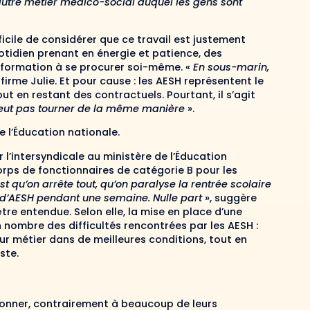
utre métier médico-social auquel les gens sont
ficile de considérer que ce travail est justement
tidien prenant en énergie et patience, des
 formation à se procurer soi-même. «
En sous-marin,
ffirme Julie. Et pour cause : les AESH représentent le
t en restant des contractuels. Pourtant, il s’agit
peut pas tourner de la même manière
».
e l’Éducation nationale.
r l’intersyndicale au ministère de l’Éducation
orps de fonctionnaires de catégorie B pour les
est qu’on arrête tout, qu’on paralyse la rentrée scolaire
as d’AESH pendant une semaine. Nulle part
», suggère
tre entendue. Selon elle, la mise en place d’une
nombre des difficultés rencontrées par les AESH :
leur métier dans de meilleures conditions, tout en
ste.
ionner, contrairement à beaucoup de leurs