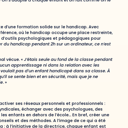
«
On s’adapte à chaque enfant et on fait comme on le
te d’une formation solide sur le handicap. Avec
nférence, où le handicap occupe une place restreinte,
 d’outils psychologiques et pédagogiques pour
er du handicap pendant 2h sur un ordinateur, ce n’est
mal vécue. «
J’étais seule au fond de la classe pendant
aucun apprentissage ni dans la relation avec les
e voulait pas d’un enfant handicapé dans sa classe. À
u’il se sente bien et en sécurité, mais que je ne
le
. »
t activer ses réseaux personnels et professionnels :
 syndicales, échanger avec des psychologues, des
es enfants en dehors de l’école… En bref, créer une
seils et des méthodes. A l’image de ce qui a été
 : à l’initiative de la directrice, chaque enfant est