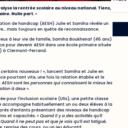
ralyse la rentrée scolaire au niveau national. Tiens,
aine. Nulle part.
»
tion de handicap (AESH) Julie et Samiha révèle un
sive… mais toujours en quête de reconnaissance.
eux à leur vie de famille, Samiha Boukhenaf (46 ans)
rce pour devenir AESH dans une école primaire située
+) à Clermont-Ferrand.
r certains nouveaux !
», lancent Samiha et Julie en
e pourtant vite, une fois la relation établie et le
s AESH sont les personnes qui connaissent le mieux les
lation à deux
».
ée pour l’inclusion scolaire (Ulis), une petite classe
le accompagne habituellement un ou deux élèves à la
 auprès d’enfants présentant des niveaux de handicap
ins et capacités. «
Quand il y a des activités qu’il
Quand il ne peut pas et que je vois qu’il est fatigué,
 reprise des cours, ou un jeu éducatif.