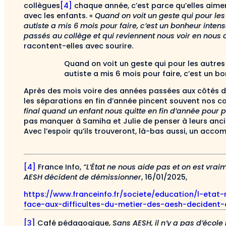
collègues
[4]
chaque année, c’est parce qu’elles aimen
avec les enfants. «
Quand on voit un geste qui pour les
autiste a mis 6 mois pour faire,
c’est un bonheur inten
passés au collège et qui reviennent nous voir en nous 
racontent-elles avec sourire.
Quand on voit un geste qui pour les autres
autiste a mis 6 mois pour faire, c’est un b
Après des mois voire des années passées aux côtés des
les séparations en fin d’année pincent souvent nos c
final
quand un enfant nous quitte en fin d’année pour pa
pas manquer à Samiha et Julie de penser à leurs ancie
Avec l’espoir qu’ils trouveront, là-bas aussi, un acc
[4]
France Info,
“L’État ne nous aide pas et on est vrai
AESH décident de démissionner
, 16/01/2025,
https://www.franceinfo.fr/societe/education/l-eta
face-aux-difficultes-du-metier-des-aesh-decident
[3]
Café pédagogique,
Sans AESH, il n’y a pas d’école 