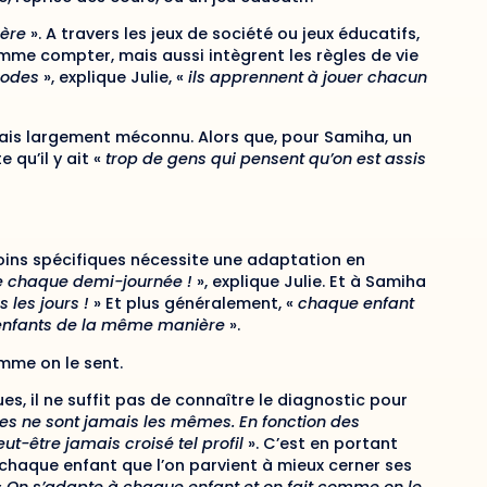
ière
». A travers les jeux de société ou jeux éducatifs,
me compter, mais aussi intègrent les règles de vie
codes
», explique Julie, «
ils apprennent à jouer chacun
 mais largement méconnu. Alors que, pour Samiha, un
e qu’il y ait «
trop de gens qui pensent qu’on est assis
soins spécifiques nécessite une adaptation en
me chaque demi-journée !
», explique Julie. Et à Samiha
 les jours !
» Et plus généralement, «
chaque enfant
es enfants de la même manière
».
mme on le sent.
ues, il ne suffit pas de connaître le diagnostic pour
tes ne sont jamais les mêmes. En fonction des
ut-être jamais croisé tel profil
». C’est en portant
 chaque enfant que l’on parvient à mieux cerner ses