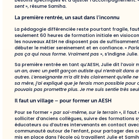
besoins spécifiques et à ajuster l’accompagnement. 
sent
», résume Samiha.
La première rentrée, un saut dans l’inconnu
La pédagogie différenciée reste pourtant fragile, fau
seulement 60 heures de formation initiale en visioco
les nouveaux AESH ne disposent pas de suffisamment
débuter le métier sereinement et en confiance. «
Parl
pas ça qui nous forme. Vraiment pas
», s’indigne Julie.
Sa première rentrée en tant qu’AESH, Julie dit l’avoir 
un an, avec un petit garçon autiste qui n’entrait dans 
autres. L’enseignante m’a dit très clairement qu’elle n
sa mère, j’ai expliqué que je ferais mon possible pour q
pouvais pas promettre plus. Je me suis sentie très seu
Il faut un village – pour former un AESH
Pour se former «
par soi-même, sur le terrain
», il fau
solliciter d’anciens collègues, suivre des formations
éducateurs ou d’autres intervenants en contact avec l
communauté autour de l’enfant, pour partager des con
mis en place dans l’école où travaillent Julie et Samiha