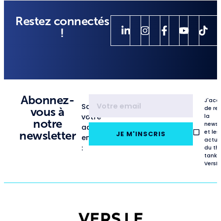
Restez connectés
!
Abonnez-
J'acc
Saisissez
de re
vous à
votre
la
notre
newsl
adresse
et les
newsletter
JE M'INSCRIS
email
actua
:
du th
tank
VersL