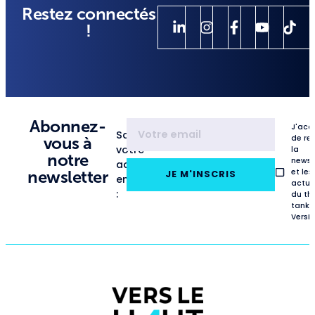
Restez connectés
!
Abonnez-
J'acc
Saisissez
de re
vous à
votre
la
notre
newsl
adresse
et les
newsletter
JE M'INSCRIS
email
actua
:
du th
tank
VersL